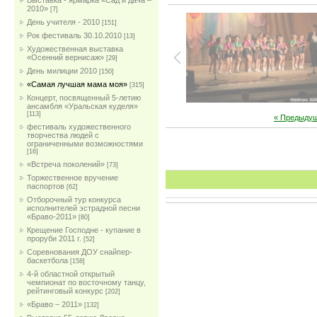
Выставка - ярмарка «Сад и дача –
2010»
[7]
День учителя - 2010
[151]
Рок фестиваль 30.10.2010
[13]
Художественная выставка
«Осенний вернисаж»
[29]
День милиции 2010
[150]
«Самая лучшая мама моя»
[315]
Концерт, посвященный 5-летию
ансамбля «Уральская куделя»
[113]
« Предыду
фестиваль художественного
творчества людей с
ограниченными возможностями
[16]
«Встреча поколений»
[73]
Торжественное вручение
паспортов
[62]
Отборочный тур конкурса
исполнителей эстрадной песни
«Браво-2011»
[80]
Крещение Господне - купание в
проруби 2011 г.
[52]
Соревнования ДОУ снайпер-
баскетбола
[158]
4-й областной открытый
чемпионат по восточному танцу,
рейтинговый конкурс
[202]
«Браво – 2011»
[132]