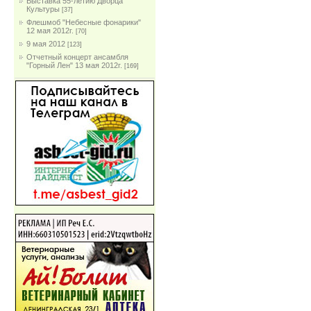
Выставка 55-летию Дворца
Культуры
[37]
Флешмоб "Небесные фонарики"
12 мая 2012г.
[70]
9 мая 2012
[123]
Отчетный концерт ансамбля
"Горный Лен" 13 мая 2012г.
[169]