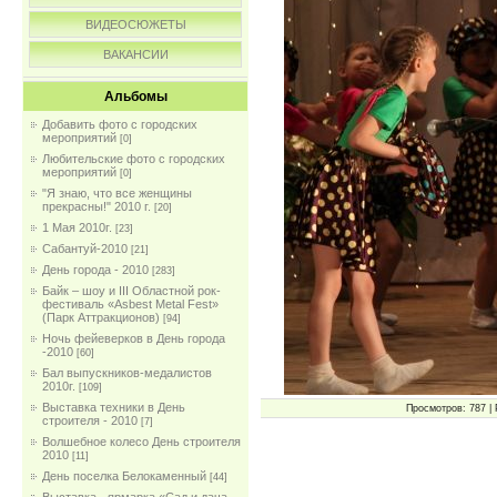
ВИДЕОСЮЖЕТЫ
ВАКАНСИИ
Альбомы
Добавить фото с городских
мероприятий
[0]
Любительские фото с городских
мероприятий
[0]
"Я знаю, что все женщины
прекрасны!" 2010 г.
[20]
1 Мая 2010г.
[23]
Сабантуй-2010
[21]
День города - 2010
[283]
Байк – шоу и III Областной рок-
фестиваль «Asbest Metal Fest»
(Парк Аттракционов)
[94]
Ночь фейеверков в День города
-2010
[60]
Бал выпускников-медалистов
2010г.
[109]
Выставка техники в День
Просмотров: 787 | 
строителя - 2010
[7]
Волшебное колесо День строителя
2010
[11]
День поселка Белокаменный
[44]