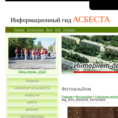
АСБЕСТА
Информационный гид
14+
|
Главная
|
Регистрация
|
Вход
|
RSS
|
Реклама
[
День города - 2010
]
ГЛАВНАЯ
Фотоальбом
ИНФОПОРТАЛ АСБЕСТА
НОВОСТИ
Главная
»
Фотоальбом
»
Городские меро
img_1570_20101129_1427013926
БЛОГИ
МНЕНИЯ
ФОТОАЛЬБОМЫ