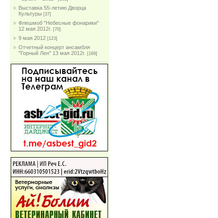
Выставка 55-летию Дворца
Культуры
[37]
Флешмоб "Небесные фонарики"
12 мая 2012г.
[70]
9 мая 2012
[123]
Отчетный концерт ансамбля
"Горный Лен" 13 мая 2012г.
[169]