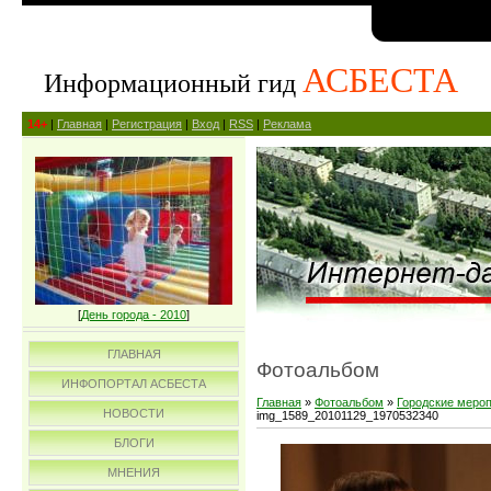
АСБЕСТА
Информационный гид
14+
|
Главная
|
Регистрация
|
Вход
|
RSS
|
Реклама
[
День города - 2010
]
ГЛАВНАЯ
Фотоальбом
ИНФОПОРТАЛ АСБЕСТА
Главная
»
Фотоальбом
»
Городские меро
НОВОСТИ
img_1589_20101129_1970532340
БЛОГИ
МНЕНИЯ