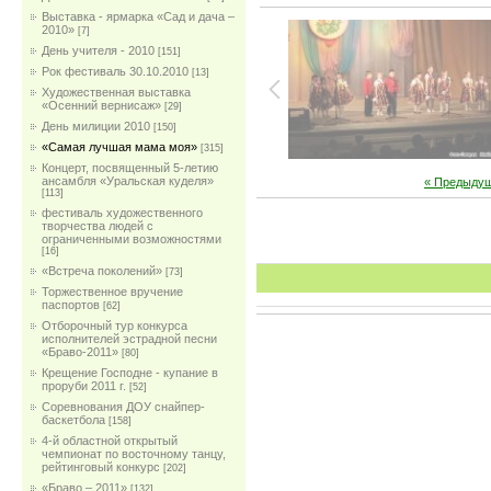
Выставка - ярмарка «Сад и дача –
2010»
[7]
День учителя - 2010
[151]
Рок фестиваль 30.10.2010
[13]
Художественная выставка
«Осенний вернисаж»
[29]
День милиции 2010
[150]
«Самая лучшая мама моя»
[315]
Концерт, посвященный 5-летию
ансамбля «Уральская куделя»
« Предыду
[113]
фестиваль художественного
творчества людей с
ограниченными возможностями
[16]
«Встреча поколений»
[73]
Торжественное вручение
паспортов
[62]
Отборочный тур конкурса
исполнителей эстрадной песни
«Браво-2011»
[80]
Крещение Господне - купание в
проруби 2011 г.
[52]
Соревнования ДОУ снайпер-
баскетбола
[158]
4-й областной открытый
чемпионат по восточному танцу,
рейтинговый конкурс
[202]
«Браво – 2011»
[132]