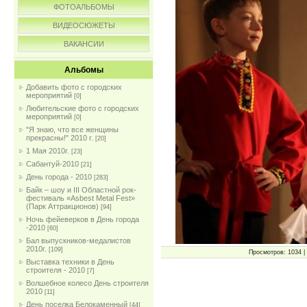
ФОТОАЛЬБОМЫ
ВИДЕОСЮЖЕТЫ
ВАКАНСИИ
Альбомы
Добавить фото с городских
мероприятий
[0]
Любительские фото с городских
мероприятий
[0]
"Я знаю, что все женщины
прекрасны!" 2010 г.
[20]
1 Мая 2010г.
[23]
Сабантуй-2010
[21]
День города - 2010
[283]
Байк – шоу и III Областной рок-
фестиваль «Asbest Metal Fest»
(Парк Аттракционов)
[94]
Ночь фейеверков в День города
-2010
[60]
Бал выпускников-медалистов
2010г.
[109]
Просмотров: 1034 | 
Выставка техники в День
строителя - 2010
[7]
Волшебное колесо День строителя
2010
[11]
День поселка Белокаменный
[44]