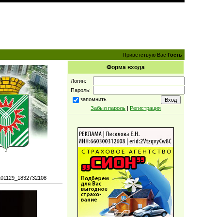
Приветствую Вас
Гость
Форма входа
Логин:
Пароль:
запомнить
Забыл пароль
|
Регистрация
101129_1832732108