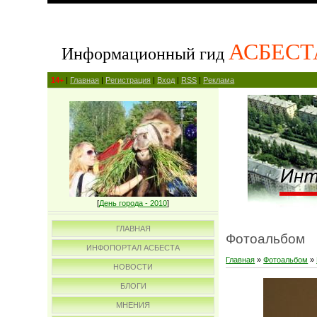
АСБЕСТ
Информационный гид
14+
|
Главная
|
Регистрация
|
Вход
|
RSS
|
Реклама
[
День города - 2010
]
ГЛАВНАЯ
Фотоальбом
ИНФОПОРТАЛ АСБЕСТА
Главная
»
Фотоальбом
»
НОВОСТИ
БЛОГИ
МНЕНИЯ