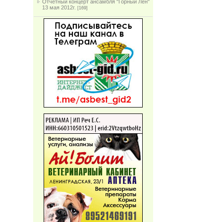
Отчетный концерт ансамбля "Горный Лен"
13 мая 2012г.
[169]