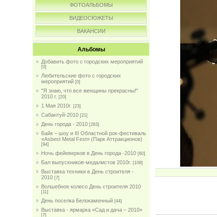
ФОТОАЛЬБОМЫ
ВИДЕОСЮЖЕТЫ
ВАКАНСИИ
Альбомы
Добавить фото с городских мероприятий
[0]
Любительские фото с городских
мероприятий
[0]
"Я знаю, что все женщины прекрасны!"
2010 г.
[20]
1 Мая 2010г.
[23]
Сабантуй-2010
[21]
День города - 2010
[283]
Байк – шоу и III Областной рок-фестиваль
«Asbest Metal Fest» (Парк Аттракционов)
[94]
Ночь фейеверков в День города -2010
[60]
Бал выпускников-медалистов 2010г.
[109]
Выставка техники в День строителя -
2010
[7]
Волшебное колесо День строителя 2010
[11]
День поселка Белокаменный
[44]
Выставка - ярмарка «Сад и дача – 2010»
[7]