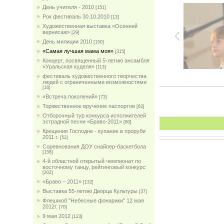
День учителя - 2010
[151]
Рок фестиваль 30.10.2010
[13]
Художественная выставка «Осенний
вернисаж»
[29]
День милиции 2010
[150]
«Самая лучшая мама моя»
[315]
Концерт, посвященный 5-летию ансамбля
«Уральская куделя»
[113]
фестиваль художественного творчества
людей с ограниченными возможностями
[16]
«Встреча поколений»
[73]
Торжественное вручение паспортов
[62]
Отборочный тур конкурса исполнителей
эстрадной песни «Браво-2011»
[80]
Крещение Господне - купание в проруби
2011 г.
[52]
Соревнования ДОУ снайпер-баскетбола
[158]
4-й областной открытый чемпионат по
восточному танцу, рейтинговый конкурс
[202]
«Браво – 2011»
[132]
Выставка 55-летию Дворца Культуры
[37]
Флешмоб "Небесные фонарики" 12 мая
2012г.
[70]
9 мая 2012
[123]