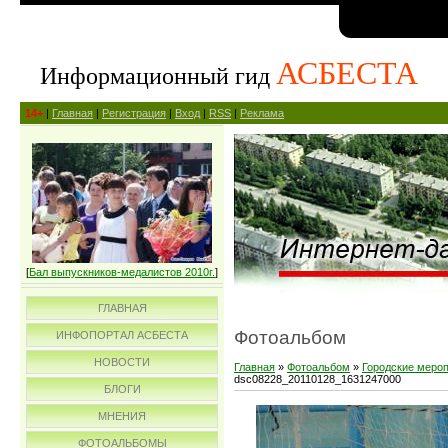
АСБЕСТА
Информационный гид
14+
|
Главная
|
Регистрация
|
Вход
|
RSS
|
Реклама
[
Бал выпускников-медалистов 2010г.
]
ГЛАВНАЯ
Фотоальбом
ИНФОПОРТАЛ АСБЕСТА
НОВОСТИ
Главная
»
Фотоальбом
»
Городские меро
dsc08228_20110128_1631247000
БЛОГИ
МНЕНИЯ
ФОТОАЛЬБОМЫ