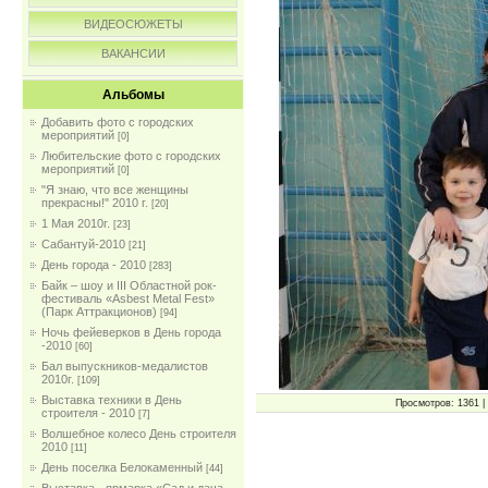
ВИДЕОСЮЖЕТЫ
ВАКАНСИИ
Альбомы
Добавить фото с городских
мероприятий
[0]
Любительские фото с городских
мероприятий
[0]
"Я знаю, что все женщины
прекрасны!" 2010 г.
[20]
1 Мая 2010г.
[23]
Сабантуй-2010
[21]
День города - 2010
[283]
Байк – шоу и III Областной рок-
фестиваль «Asbest Metal Fest»
(Парк Аттракционов)
[94]
Ночь фейеверков в День города
-2010
[60]
Бал выпускников-медалистов
2010г.
[109]
Выставка техники в День
Просмотров: 1361 | 
строителя - 2010
[7]
Волшебное колесо День строителя
2010
[11]
День поселка Белокаменный
[44]