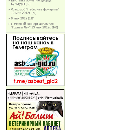
Выставка 55-летию Дворца
Культуры
[37]
Флешмоб "Небесные фонарики"
12 мая 2012г.
[70]
9 мая 2012
[123]
Отчетный концерт ансамбля
"Горный Лен" 13 мая 2012г.
[169]