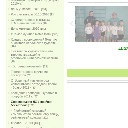
Выставка - ярмарка «Сад и дача –
2010»
[7]
День учителя - 2010
[151]
Рок фестиваль 30.10.2010
[13]
Художественная выставка
«Осенний вернисаж»
[29]
День милиции 2010
[150]
«Самая лучшая мама моя»
[315]
Концерт, посвященный 5-летию
ансамбля «Уральская куделя»
[113]
« Пре
фестиваль художественного
творчества людей с
ограниченными возможностями
[16]
«Встреча поколений»
[73]
Торжественное вручение
паспортов
[62]
Отборочный тур конкурса
исполнителей эстрадной песни
«Браво-2011»
[80]
Крещение Господне - купание в
проруби 2011 г.
[52]
Соревнования ДОУ снайпер-
баскетбола
[158]
4-й областной открытый
чемпионат по восточному танцу,
рейтинговый конкурс
[202]
«Браво – 2011»
[132]