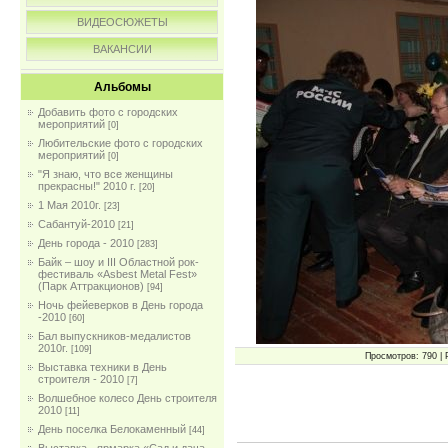
ВИДЕОСЮЖЕТЫ
ВАКАНСИИ
Альбомы
Добавить фото с городских
мероприятий
[0]
Любительские фото с городских
мероприятий
[0]
"Я знаю, что все женщины
прекрасны!" 2010 г.
[20]
1 Мая 2010г.
[23]
Сабантуй-2010
[21]
День города - 2010
[283]
Байк – шоу и III Областной рок-
фестиваль «Asbest Metal Fest»
(Парк Аттракционов)
[94]
Ночь фейеверков в День города
-2010
[60]
Бал выпускников-медалистов
2010г.
[109]
Просмотров: 790 | 
Выставка техники в День
строителя - 2010
[7]
Волшебное колесо День строителя
2010
[11]
День поселка Белокаменный
[44]