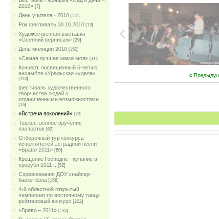
Выставка - ярмарка «Сад и дача –
2010»
[7]
День учителя - 2010
[151]
Рок фестиваль 30.10.2010
[13]
Художественная выставка
«Осенний вернисаж»
[29]
День милиции 2010
[150]
«Самая лучшая мама моя»
[315]
Концерт, посвященный 5-летию
ансамбля «Уральская куделя»
« Предыду
[113]
фестиваль художественного
творчества людей с
ограниченными возможностями
[16]
«Встреча поколений»
[73]
Торжественное вручение
паспортов
[62]
Отборочный тур конкурса
исполнителей эстрадной песни
«Браво-2011»
[80]
Крещение Господне - купание в
проруби 2011 г.
[52]
Соревнования ДОУ снайпер-
баскетбола
[158]
4-й областной открытый
чемпионат по восточному танцу,
рейтинговый конкурс
[202]
«Браво – 2011»
[132]