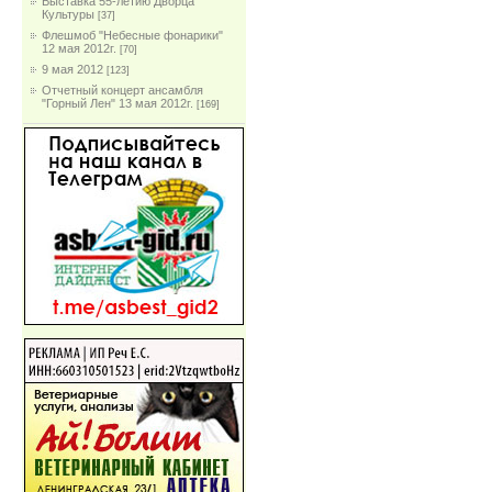
Выставка 55-летию Дворца
Культуры
[37]
Флешмоб "Небесные фонарики"
12 мая 2012г.
[70]
9 мая 2012
[123]
Отчетный концерт ансамбля
"Горный Лен" 13 мая 2012г.
[169]