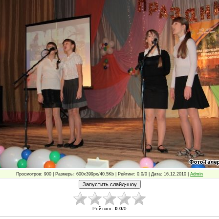
Просмотров: 900 | Размеры: 600x399px/40.5Kb | Рейтинг: 0.0/0 | Дата: 16.12.2010 |
Admin
Рейтинг
:
0.0
/
0