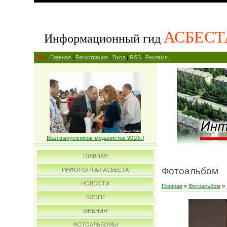
АСБЕСТ
Информационный гид
14+
|
Главная
|
Регистрация
|
Вход
|
RSS
|
Реклама
[
Бал выпускников-медалистов 2010г.
]
ГЛАВНАЯ
Фотоальбом
ИНФОПОРТАЛ АСБЕСТА
НОВОСТИ
Главная
»
Фотоальбом
»
БЛОГИ
МНЕНИЯ
ФОТОАЛЬБОМЫ