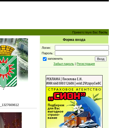
Приветствую Вас
Гость
Форма входа
Логин:
Пароль:
запомнить
Забыл пароль
|
Регистрация
4_1327669612