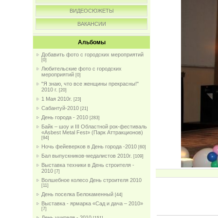
ВИДЕОСЮЖЕТЫ
ВАКАНСИИ
Альбомы
Добавить фото с городских мероприятий
[0]
Любительские фото с городских
мероприятий
[0]
"Я знаю, что все женщины прекрасны!"
2010 г.
[20]
1 Мая 2010г.
[23]
Сабантуй-2010
[21]
День города - 2010
[283]
Байк – шоу и III Областной рок-фестиваль
«Asbest Metal Fest» (Парк Аттракционов)
[94]
Ночь фейеверков в День города -2010
[60]
Бал выпускников-медалистов 2010г.
[109]
Выставка техники в День строителя -
2010
[7]
Волшебное колесо День строителя 2010
[11]
День поселка Белокаменный
[44]
Выставка - ярмарка «Сад и дача – 2010»
[7]
День учителя - 2010