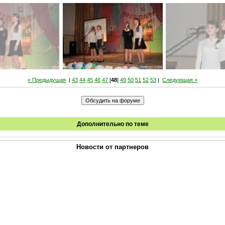
« Предыдущая
|
43
44
45
46
47
[
48
]
49
50
51
52
53
|
Следующая »
Дополнительно по теме
Новости от партнеров