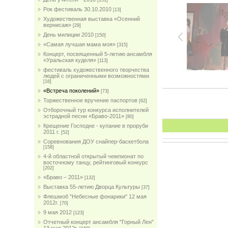
[151]
Рок фестиваль 30.10.2010
[13]
Художественная выставка «Осенний
вернисаж»
[29]
День милиции 2010
[150]
«Самая лучшая мама моя»
[315]
Концерт, посвященный 5-летию ансамбля
«Уральская куделя»
[113]
фестиваль художественного творчества
людей с ограниченными возможностями
[16]
«Встреча поколений»
[73]
Торжественное вручение паспортов
[62]
Отборочный тур конкурса исполнителей
эстрадной песни «Браво-2011»
[80]
Крещение Господне - купание в проруби
2011 г.
[52]
Соревнования ДОУ снайпер-баскетбола
[158]
4-й областной открытый чемпионат по
восточному танцу, рейтинговый конкурс
[202]
«Браво – 2011»
[132]
Выставка 55-летию Дворца Культуры
[37]
Флешмоб "Небесные фонарики" 12 мая
2012г.
[70]
9 мая 2012
[123]
Отчетный концерт ансамбля "Горный Лен"