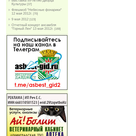
Выставка 55-летию Дворца
Культуры
[37]
Флешмоб "Небесные фонарики"
12 мая 2012г.
[70]
9 мая 2012
[123]
Отчетный концерт ансамбля
"Горный Лен" 13 мая 2012г.
[169]