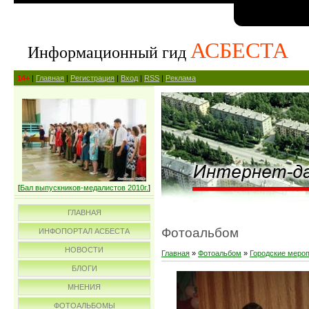
АСБЕСТА
Информационный гид
14+
|
Главная
|
Регистрация
|
Вход
|
RSS
|
Реклама
[
Бал выпускников-медалистов 2010г.
]
ГЛАВНАЯ
Фотоальбом
ИНФОПОРТАЛ АСБЕСТА
НОВОСТИ
Главная
»
Фотоальбом
»
Городские меро
БЛОГИ
МНЕНИЯ
ФОТОАЛЬБОМЫ