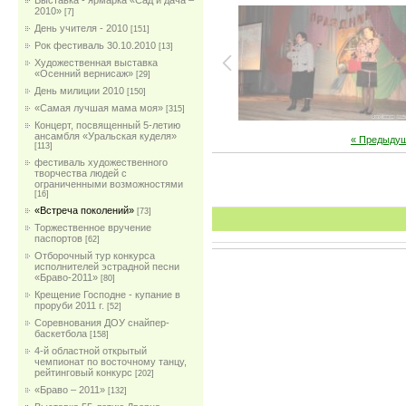
Выставка - ярмарка «Сад и дача –
2010»
[7]
День учителя - 2010
[151]
Рок фестиваль 30.10.2010
[13]
Художественная выставка
«Осенний вернисаж»
[29]
День милиции 2010
[150]
«Самая лучшая мама моя»
[315]
Концерт, посвященный 5-летию
ансамбля «Уральская куделя»
« Предыду
[113]
фестиваль художественного
творчества людей с
ограниченными возможностями
[16]
«Встреча поколений»
[73]
Торжественное вручение
паспортов
[62]
Отборочный тур конкурса
исполнителей эстрадной песни
«Браво-2011»
[80]
Крещение Господне - купание в
проруби 2011 г.
[52]
Соревнования ДОУ снайпер-
баскетбола
[158]
4-й областной открытый
чемпионат по восточному танцу,
рейтинговый конкурс
[202]
«Браво – 2011»
[132]