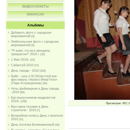
ВИДЕОСЮЖЕТЫ
ВАКАНСИИ
Альбомы
Добавить фото с городских
мероприятий
[0]
Любительские фото с городских
мероприятий
[0]
"Я знаю, что все женщины
прекрасны!" 2010 г.
[20]
1 Мая 2010г.
[23]
Сабантуй-2010
[21]
День города - 2010
[283]
Байк – шоу и III Областной рок-
фестиваль «Asbest Metal Fest»
(Парк Аттракционов)
[94]
Ночь фейеверков в День города
-2010
[60]
Бал выпускников-медалистов
2010г.
[109]
Просмотров: 952 | 
Выставка техники в День
строителя - 2010
[7]
Волшебное колесо День строителя
2010
[11]
День поселка Белокаменный
[44]