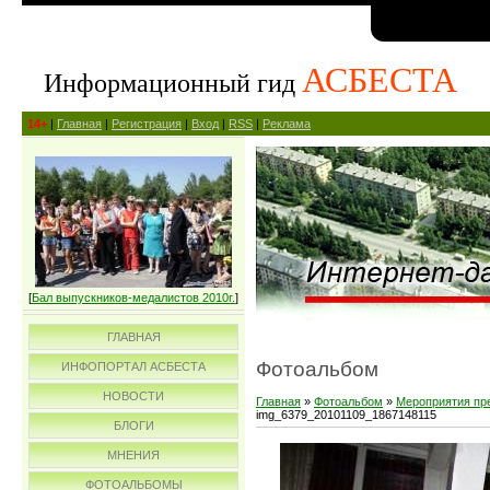
АСБЕСТА
Информационный гид
14+
|
Главная
|
Регистрация
|
Вход
|
RSS
|
Реклама
[
Бал выпускников-медалистов 2010г.
]
ГЛАВНАЯ
Фотоальбом
ИНФОПОРТАЛ АСБЕСТА
НОВОСТИ
Главная
»
Фотоальбом
»
Мероприятия пр
img_6379_20101109_1867148115
БЛОГИ
МНЕНИЯ
ФОТОАЛЬБОМЫ