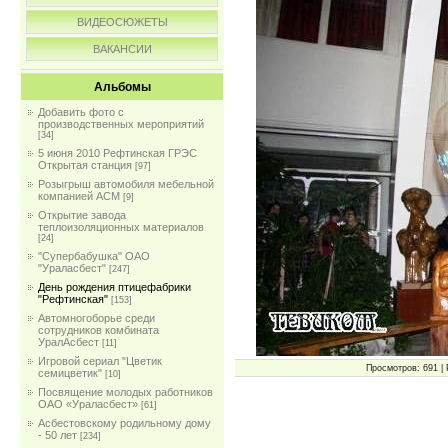
ВИДЕОСЮЖЕТЫ
ВАКАНСИИ
Альбомы
Добавить фото с
производственных мероприятий
[34]
5 июня 2010 Рефтинская ГРЭС
Открытая станция
[97]
Розыгрыш автомобиля мебельной
компанией АСМ
[9]
Открытие завода
теплоизоляционных материалов
[24]
"Супербабушка" ОАО
"Ураласбест"
[247]
День рождения птицефабрики
"Рефтинская"
[153]
Автомногоборье среди
сотрудников комбината
УралАсбест
[11]
Игровой сериал "Цветик
Просмотров: 691 | 
семицветик"
[10]
Посвящение молодых работников
ОАО «Ураласбест»
[61]
Асбестовскому родильному дому
- 50 лет
[234]