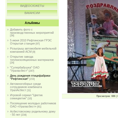
ВИДЕОСЮЖЕТЫ
ВАКАНСИИ
Альбомы
Добавить фото с
производственных мероприятий
[34]
5 июня 2010 Рефтинская ГРЭС
Открытая станция
[97]
Розыгрыш автомобиля мебельной
компанией АСМ
[9]
Открытие завода
теплоизоляционных материалов
[24]
"Супербабушка" ОАО
"Ураласбест"
[247]
День рождения птицефабрики
"Рефтинская"
[153]
Автомногоборье среди
сотрудников комбината
УралАсбест
[11]
Игровой сериал "Цветик
Просмотров: 686 | 
семицветик"
[10]
Посвящение молодых работников
ОАО «Ураласбест»
[61]
Асбестовскому родильному дому
- 50 лет
[234]