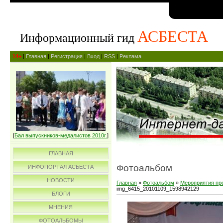
АСБЕСТА
Информационный гид
14+
|
Главная
|
Регистрация
|
Вход
|
RSS
|
Реклама
[
Бал выпускников-медалистов 2010г.
]
ГЛАВНАЯ
Фотоальбом
ИНФОПОРТАЛ АСБЕСТА
НОВОСТИ
Главная
»
Фотоальбом
»
Мероприятия пр
img_6415_20101109_1598942129
БЛОГИ
МНЕНИЯ
ФОТОАЛЬБОМЫ