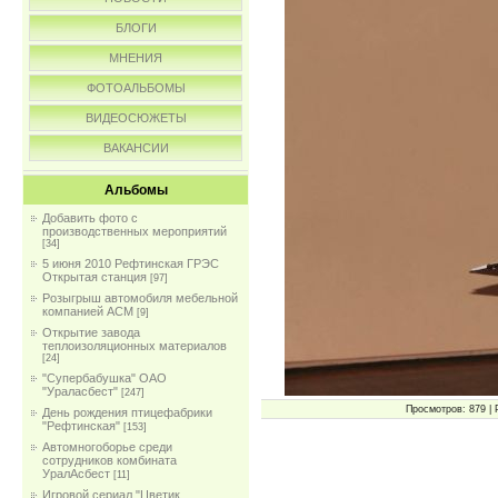
БЛОГИ
МНЕНИЯ
ФОТОАЛЬБОМЫ
ВИДЕОСЮЖЕТЫ
ВАКАНСИИ
Альбомы
Добавить фото с
производственных мероприятий
[34]
5 июня 2010 Рефтинская ГРЭС
Открытая станция
[97]
Розыгрыш автомобиля мебельной
компанией АСМ
[9]
Открытие завода
теплоизоляционных материалов
[24]
"Супербабушка" ОАО
"Ураласбест"
[247]
Просмотров: 879 | 
День рождения птицефабрики
"Рефтинская"
[153]
Автомногоборье среди
сотрудников комбината
УралАсбест
[11]
Игровой сериал "Цветик