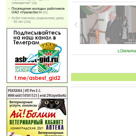
семицветик"
[10]
Посвящение молодых работников
ОАО «Ураласбест»
[61]
Асбестовскому родильному дому
- 50 лет
[234]
« Предыду