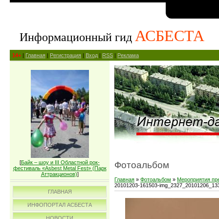
АСБЕСТА
Информационный гид
14+
|
Главная
|
Регистрация
|
Вход
|
RSS
|
Реклама
[
Байк – шоу и III Областной рок-
Фотоальбом
фестиваль «Asbest Metal Fest» (Парк
Аттракционов)
]
Главная
»
Фотоальбом
»
Мероприятия пр
20101203-161503-img_2327_20101206_13
ГЛАВНАЯ
ИНФОПОРТАЛ АСБЕСТА
НОВОСТИ