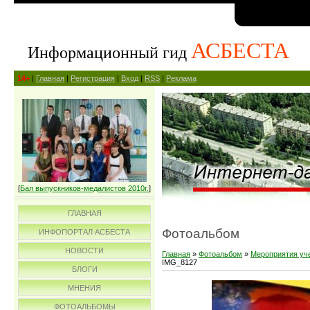
АСБЕСТА
Информационный гид
14+
|
Главная
|
Регистрация
|
Вход
|
RSS
|
Реклама
[
Бал выпускников-медалистов 2010г.
]
ГЛАВНАЯ
Фотоальбом
ИНФОПОРТАЛ АСБЕСТА
НОВОСТИ
Главная
»
Фотоальбом
»
Мероприятия уч
IMG_8127
БЛОГИ
МНЕНИЯ
ФОТОАЛЬБОМЫ