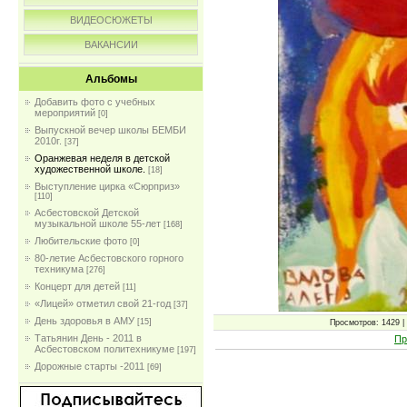
ВИДЕОСЮЖЕТЫ
ВАКАНСИИ
Альбомы
Добавить фото с учебных
мероприятий
[0]
Выпускной вечер школы БЕМБИ
2010г.
[37]
Оранжевая неделя в детской
художественной школе.
[18]
Выступление цирка «Сюрприз»
[110]
Асбестовской Детской
музыкальной школе 55-лет
[168]
Любительские фото
[0]
80-летие Асбестовского горного
техникума
[276]
Концерт для детей
[11]
«Лицей» отметил свой 21-год
[37]
День здоровья в АМУ
[15]
Просмотров: 1429 | 
Татьянин День - 2011 в
Пр
Асбестовском политехникуме
[197]
Дорожные старты -2011
[69]