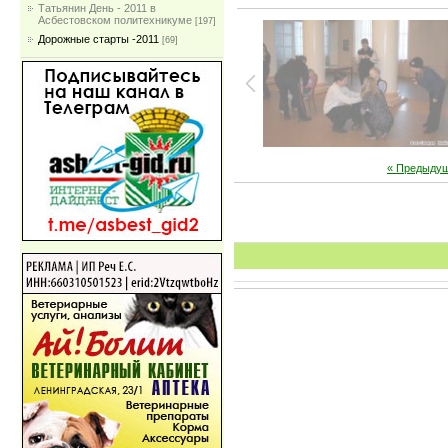
Татьянин День - 2011 в
Асбестовском политехникуме
[197]
Дорожные старты -2011
[69]
« Предыду