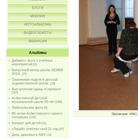
БЛОГИ
МНЕНИЯ
ФОТОАЛЬБОМЫ
ВИДЕОСЮЖЕТЫ
ВАКАНСИИ
Альбомы
Добавить фото с учебных
мероприятий
[0]
Выпускной вечер школы БЕМБИ
2010г.
[37]
Оранжевая неделя в детской
художественной школе.
[18]
Выступление цирка «Сюрприз»
[110]
Асбестовской Детской
музыкальной школе 55-лет
[168]
Любительские фото
[0]
80-летие Асбестовского горного
Просмотров: 1044 | 
техникума
[276]
Концерт для детей
[11]
«Лицей» отметил свой 21-год
[37]
День здоровья в АМУ
[15]