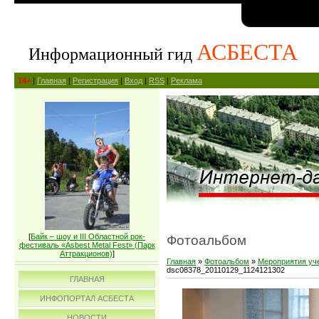
АСБЕСТА
Информационный гид
14+
|
Главная
|
Регистрация
|
Вход
|
RSS
|
Реклама
[
Байк – шоу и III Областной рок-
Фотоальбом
фестиваль «Asbest Metal Fest» (Парк
Аттракционов)
]
Главная
»
Фотоальбом
»
Мероприятия уч
dsc08378_20110129_1124121302
ГЛАВНАЯ
ИНФОПОРТАЛ АСБЕСТА
НОВОСТИ