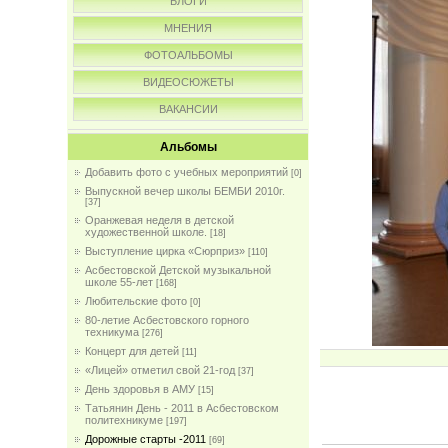
БЛОГИ
МНЕНИЯ
ФОТОАЛЬБОМЫ
ВИДЕОСЮЖЕТЫ
ВАКАНСИИ
Альбомы
Добавить фото с учебных мероприятий
[0]
Выпускной вечер школы БЕМБИ 2010г.
[37]
Оранжевая неделя в детской
художественной школе.
[18]
Выступление цирка «Сюрприз»
[110]
Асбестовской Детской музыкальной
школе 55-лет
[168]
Любительские фото
[0]
80-летие Асбестовского горного
техникума
[276]
Концерт для детей
[11]
«Лицей» отметил свой 21-год
[37]
День здоровья в АМУ
[15]
Татьянин День - 2011 в Асбестовском
политехникуме
[197]
Дорожные старты -2011
[69]