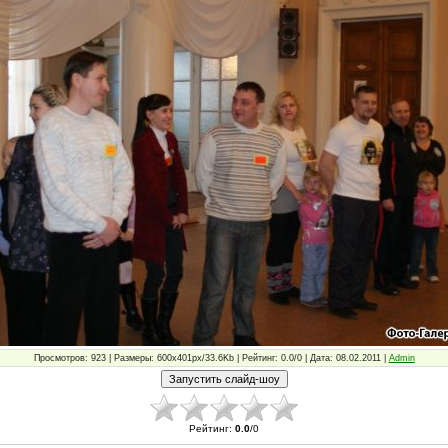
Просмотров: 923 | Размеры: 600x401px/33.6Kb | Рейтинг: 0.0/0 | Дата: 08.02.2011 |
Admin
Рейтинг
:
0.0
/
0