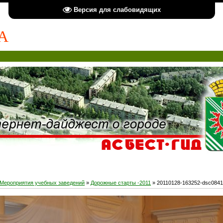
Версия для слабовидящих
А
Мероприятия учебных заведений
»
Дорожные старты -2011
» 20110128-163252-dsc084