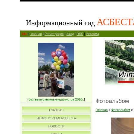
АСБЕСТ
Информационный гид
14+
|
Главная
|
Регистрация
|
Вход
|
RSS
|
Реклама
[
Бал выпускников-медалистов 2010г.
]
Фотоальбом
Главная
»
Фотоальбом
»
ГЛАВНАЯ
ИНФОПОРТАЛ АСБЕСТА
НОВОСТИ