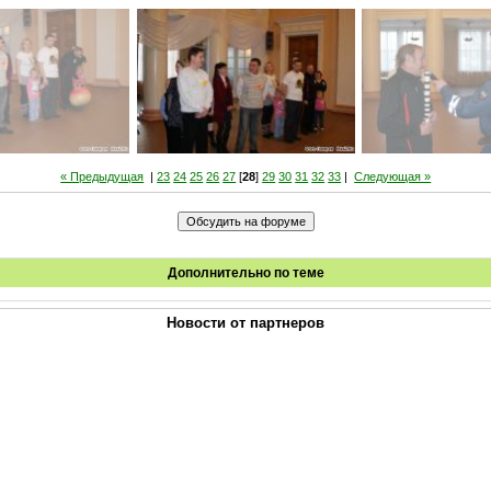
« Предыдущая
|
23
24
25
26
27
[
28
]
29
30
31
32
33
|
Следующая »
Дополнительно по теме
Новости от партнеров