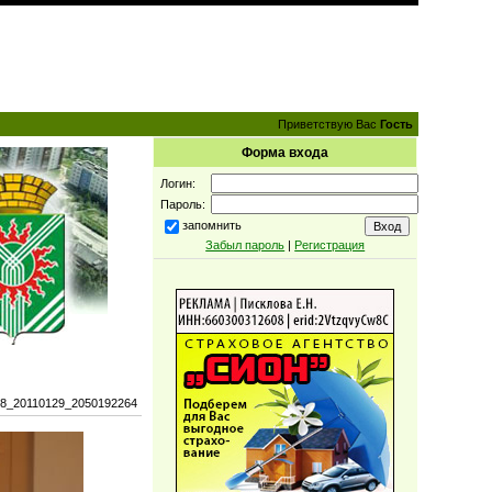
Приветствую Вас
Гость
Форма входа
Логин:
Пароль:
запомнить
Забыл пароль
|
Регистрация
18_20110129_2050192264