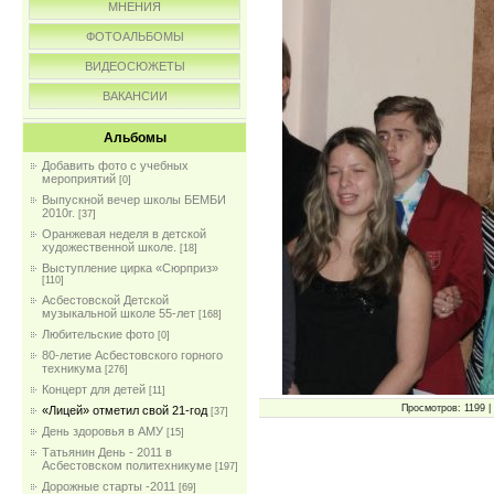
МНЕНИЯ
ФОТОАЛЬБОМЫ
ВИДЕОСЮЖЕТЫ
ВАКАНСИИ
Альбомы
Добавить фото с учебных
мероприятий
[0]
Выпускной вечер школы БЕМБИ
2010г.
[37]
Оранжевая неделя в детской
художественной школе.
[18]
Выступление цирка «Сюрприз»
[110]
Асбестовской Детской
музыкальной школе 55-лет
[168]
Любительские фото
[0]
80-летие Асбестовского горного
техникума
[276]
Концерт для детей
[11]
Просмотров: 1199 | 
«Лицей» отметил свой 21-год
[37]
День здоровья в АМУ
[15]
Татьянин День - 2011 в
Асбестовском политехникуме
[197]
Дорожные старты -2011
[69]