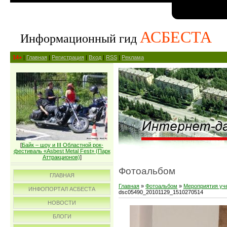
АСБЕСТА
Информационный гид
14+
|
Главная
|
Регистрация
|
Вход
|
RSS
|
Реклама
[
Байк – шоу и III Областной рок-
фестиваль «Asbest Metal Fest» (Парк
Аттракционов)
]
Фотоальбом
ГЛАВНАЯ
Главная
»
Фотоальбом
»
Мероприятия уч
ИНФОПОРТАЛ АСБЕСТА
dsc05490_20101129_1510270514
НОВОСТИ
БЛОГИ