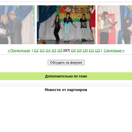
« Предыдущая
|
112
113
114
115
116
[
117
]
118
119
120
121
122
|
Следующая »
Дополнительно по теме
Новости от партнеров