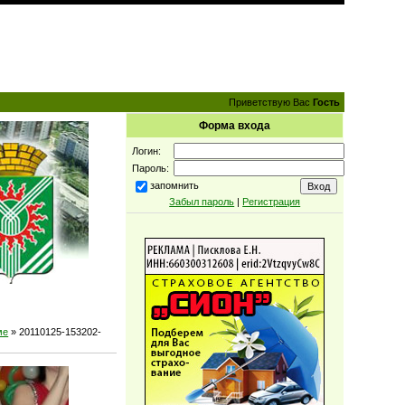
Приветствую Вас
Гость
Форма входа
Логин:
Пароль:
запомнить
Забыл пароль
|
Регистрация
ме
» 20110125-153202-