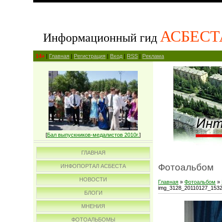
АСБЕСТ
Информационный гид
14+
|
Главная
|
Регистрация
|
Вход
|
RSS
|
Реклама
[
Бал выпускников-медалистов 2010г.
]
ГЛАВНАЯ
Фотоальбом
ИНФОПОРТАЛ АСБЕСТА
НОВОСТИ
Главная
»
Фотоальбом
»
img_3128_20110127_153
БЛОГИ
МНЕНИЯ
ФОТОАЛЬБОМЫ