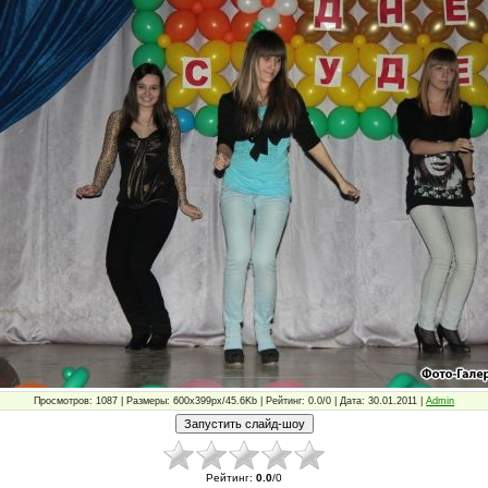
Просмотров: 1087 | Размеры: 600x399px/45.6Kb | Рейтинг: 0.0/0 | Дата: 30.01.2011 |
Admin
Рейтинг
:
0.0
/
0