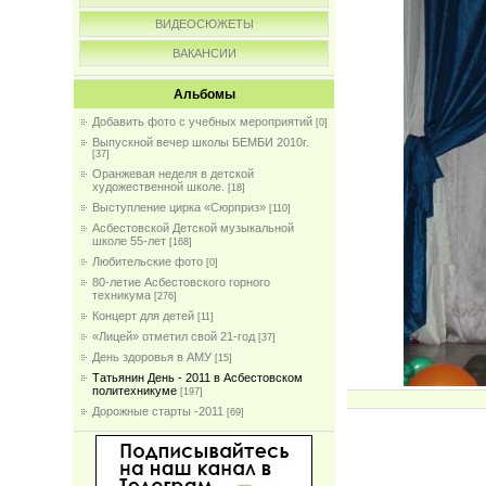
ВИДЕОСЮЖЕТЫ
ВАКАНСИИ
Альбомы
Добавить фото с учебных мероприятий
[0]
Выпускной вечер школы БЕМБИ 2010г.
[37]
Оранжевая неделя в детской
художественной школе.
[18]
Выступление цирка «Сюрприз»
[110]
Асбестовской Детской музыкальной
школе 55-лет
[168]
Любительские фото
[0]
80-летие Асбестовского горного
техникума
[276]
Концерт для детей
[11]
«Лицей» отметил свой 21-год
[37]
День здоровья в АМУ
[15]
Татьянин День - 2011 в Асбестовском
политехникуме
[197]
Дорожные старты -2011
[69]