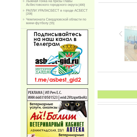
Лыжная гонка на призы главы
Асбестовского городского округа
[490]
РАЛЛИ УРАЛАСБЕСТ в городе АСБЕСТ
[208]
Чемпионата Свердловской области по
мини-футболу
[55]