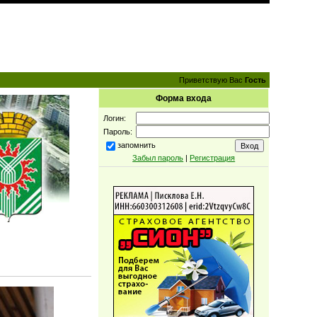
Приветствую Вас
Гость
Форма входа
Логин:
Пароль:
запомнить
Забыл пароль
|
Регистрация