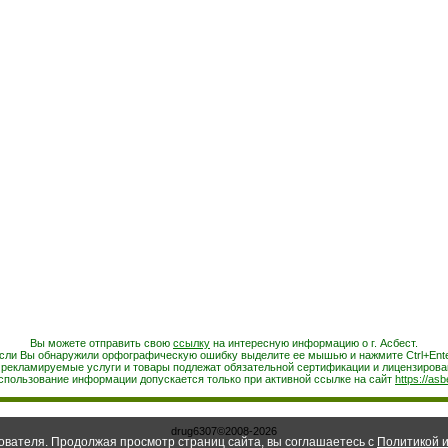
Вы можете отправить свою
ссылку
на интересную информацию о г. Асбест.
сли Вы обнаружили орфографическую ошибку выделите ее мышью и нажмите Ctrl+Ente
 рекламируемые услуги и товары подлежат обязательной сертификации и лицензирова
спользование информации допускается только при активной ссылке на сайт
https://asb
drug6307©2008-2026
ователя. Продолжая просмотр страниц сайта, вы соглашаетесь с
Политикой и