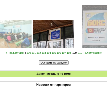
« Предыдущая
|
100
101
102
103
104
105
106
107
108
[
109
]
110
|
Следующая »
Дополнительно по теме
Новости от партнеров