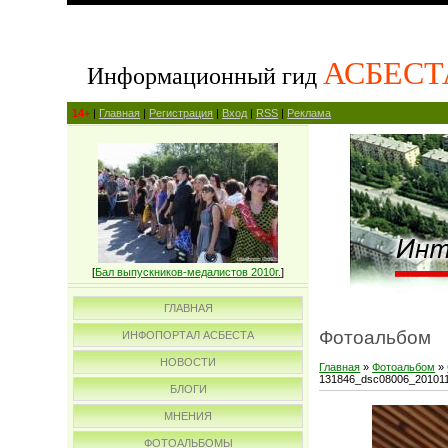
АСБЕСТ
Информационный гид
14+
|
Главная
|
Регистрация
|
Вход
|
RSS
|
Реклама
[
Бал выпускников-медалистов 2010г.
]
ГЛАВНАЯ
Фотоальбом
ИНФОПОРТАЛ АСБЕСТА
НОВОСТИ
Главная
»
Фотоальбом
»
131846_dsc08006_20101
БЛОГИ
МНЕНИЯ
ФОТОАЛЬБОМЫ