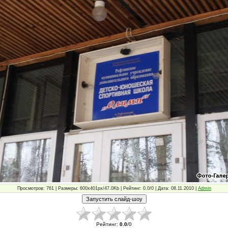
Просмотров: 761 | Размеры: 600x401px/47.0Kb | Рейтинг: 0.0/0 | Дата: 08.11.2010 |
Admin
Рейтинг
:
0.0
/
0