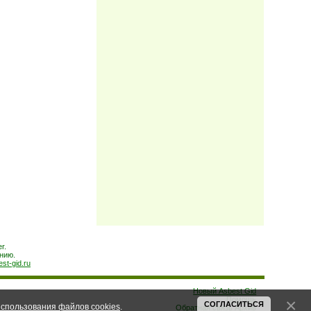
r.
нию.
est-gid.ru
Новый Asbest Gid
Помощь
СОГЛАСИТЬСЯ
спользования файлов cookies
.
Обратная связь
Архив