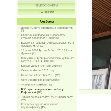
ВИДЕОСЮЖЕТЫ
ВАКАНСИИ
Альбомы
Добавить фото спортивных мероприятий
[0]
Спортивный праздник "Здравствуй,
старина велосипед!" 2010г
[80]
Велогонка на призы ветерана велоспорта
Лысцова Н. М.
[23]
13 июня 2010 Тур де Асбест 2010 13 этап
Дуатлон
[21]
Шахматный турнир среди команд Южного
округа ( 27 июня 2010)
[20]
Конкур. День строителя 2010
[93]
Скалы Асбеста- 2010
[194]
Пейнтбол 23 октября 2010
[207]
Фото участников и зрителей
[0]
турнир по стритболу
[29]
IX Открытое первенство по боксу
Рефтинский
[110]
Турнир по баскетболу ОАО "Ураласбест"
[118]
Открытый турнир Асбеста по
пауэрлифтингу
[134]