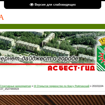
Версия для слабовидящих
А
Спортивные мероприятия
»
IX Открытое первенство по боксу Рефтинский
» 20101104-
107_1527444419