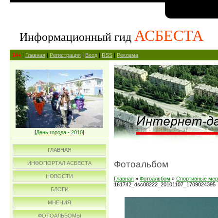
АСБЕСТА
Информационный гид
14+
|
Главная
|
Регистрация
|
Вход
|
RSS
|
Реклама
[
День города - 2010
]
ГЛАВНАЯ
Фотоальбом
ИНФОПОРТАЛ АСБЕСТА
НОВОСТИ
Главная
»
Фотоальбом
»
Спортивные мер
161742_dsc08222_20101107_1709024395
БЛОГИ
МНЕНИЯ
ФОТОАЛЬБОМЫ