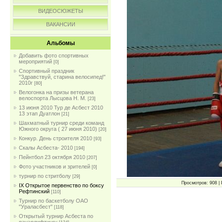
ВИДЕОСЮЖЕТЫ
ВАКАНСИИ
Альбомы
Добавить фото спортивных
мероприятий
[0]
Спортивный праздник
"Здравствуй, старина велосипед!"
2010г
[80]
Велогонка на призы ветерана
велоспорта Лысцова Н. М.
[23]
13 июня 2010 Тур де Асбест 2010
13 этап Дуатлон
[21]
Шахматный турнир среди команд
Южного округа ( 27 июня 2010)
[20]
Конкур. День строителя 2010
[93]
Скалы Асбеста- 2010
[194]
Пейнтбол 23 октября 2010
[207]
Фото участников и зрителей
[0]
турнир по стритболу
[29]
Просмотров: 908 | 
IX Открытое первенство по боксу
Рефтинский
[110]
Турнир по баскетболу ОАО
"Ураласбест"
[118]
Открытый турнир Асбеста по