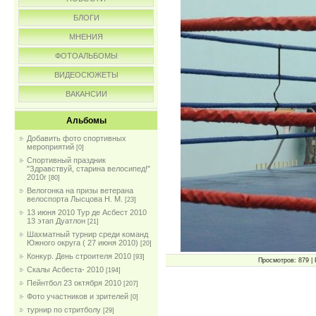
БЛОГИ
МНЕНИЯ
ФОТОАЛЬБОМЫ
ВИДЕОСЮЖЕТЫ
ВАКАНСИИ
Альбомы
Добавить фото спортивных
мероприятий
[0]
Спортивный праздник
"Здравствуй, старина велосипед!"
2010г
[80]
Велогонка на призы ветерана
велоспорта Лысцова Н. М.
[23]
13 июня 2010 Тур де Асбест 2010
13 этап Дуатлон
[21]
Шахматный турнир среди команд
Южного округа ( 27 июня 2010)
[20]
Конкур. День строителя 2010
[93]
Просмотров: 879 | 
Скалы Асбеста- 2010
[194]
Пейнтбол 23 октября 2010
[207]
Фото участников и зрителей
[0]
турнир по стритболу
[29]