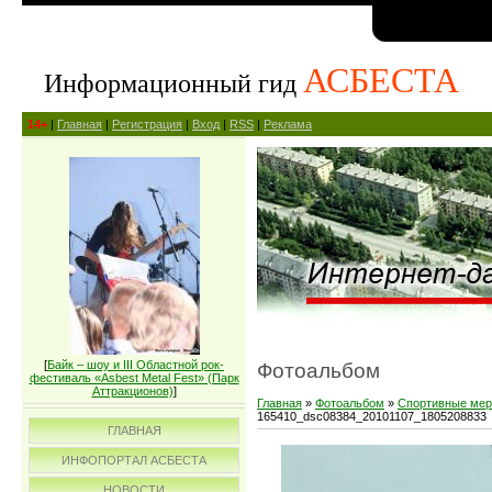
АСБЕСТА
Информационный гид
14+
|
Главная
|
Регистрация
|
Вход
|
RSS
|
Реклама
[
Байк – шоу и III Областной рок-
Фотоальбом
фестиваль «Asbest Metal Fest» (Парк
Аттракционов)
]
Главная
»
Фотоальбом
»
Спортивные мер
165410_dsc08384_20101107_1805208833
ГЛАВНАЯ
ИНФОПОРТАЛ АСБЕСТА
НОВОСТИ