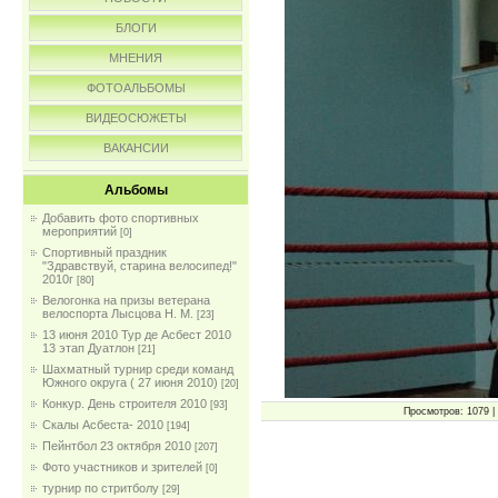
БЛОГИ
МНЕНИЯ
ФОТОАЛЬБОМЫ
ВИДЕОСЮЖЕТЫ
ВАКАНСИИ
Альбомы
Добавить фото спортивных
мероприятий
[0]
Спортивный праздник
"Здравствуй, старина велосипед!"
2010г
[80]
Велогонка на призы ветерана
велоспорта Лысцова Н. М.
[23]
13 июня 2010 Тур де Асбест 2010
13 этап Дуатлон
[21]
Шахматный турнир среди команд
Южного округа ( 27 июня 2010)
[20]
Конкур. День строителя 2010
[93]
Просмотров: 1079 | 
Скалы Асбеста- 2010
[194]
Пейнтбол 23 октября 2010
[207]
Фото участников и зрителей
[0]
турнир по стритболу
[29]