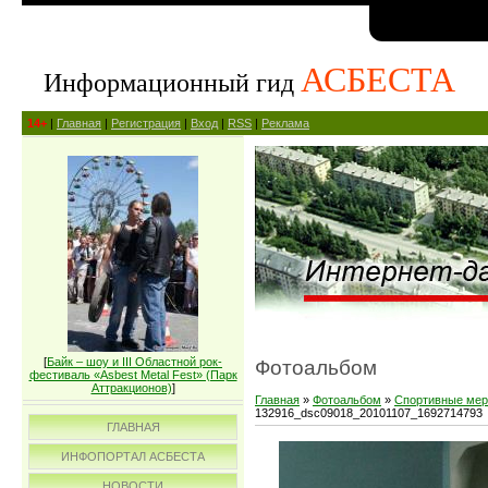
АСБЕСТА
Информационный гид
14+
|
Главная
|
Регистрация
|
Вход
|
RSS
|
Реклама
[
Байк – шоу и III Областной рок-
Фотоальбом
фестиваль «Asbest Metal Fest» (Парк
Аттракционов)
]
Главная
»
Фотоальбом
»
Спортивные мер
132916_dsc09018_20101107_1692714793
ГЛАВНАЯ
ИНФОПОРТАЛ АСБЕСТА
НОВОСТИ