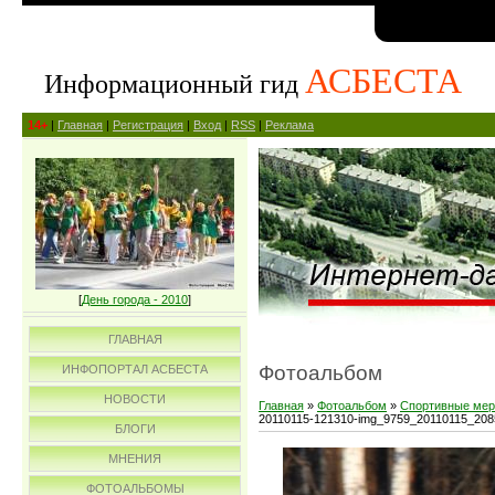
АСБЕСТА
Информационный гид
14+
|
Главная
|
Регистрация
|
Вход
|
RSS
|
Реклама
[
День города - 2010
]
ГЛАВНАЯ
Фотоальбом
ИНФОПОРТАЛ АСБЕСТА
НОВОСТИ
Главная
»
Фотоальбом
»
Спортивные мер
20110115-121310-img_9759_20110115_20
БЛОГИ
МНЕНИЯ
ФОТОАЛЬБОМЫ