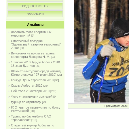
ВИДЕОСЮЖЕТЫ
ВАКАНСИИ
Альбомы
Добавить фото спортивных
мероприятий
[0]
Спортивный праздник
"Здравствуй, старина велосипед!"
2010г
[80]
Велогонка на призы ветерана
велоспорта Лысцова Н. М.
[23]
13 июня 2010 Тур де Асбест 2010
13 этап Дуатлон
[21]
Шахматный турнир среди команд
Южного округа ( 27 июня 2010)
[20]
Конкур. День строителя 2010
[93]
Скалы Асбеста- 2010
[194]
Пейнтбол 23 октября 2010
[207]
Фото участников и зрителей
[0]
турнир по стритболу
[29]
Просмотров: 3005 | 
IX Открытое первенство по боксу
Рефтинский
[110]
Турнир по баскетболу ОАО
"Ураласбест"
[118]
Открытый турнир Асбеста по
пауэрлифтингу