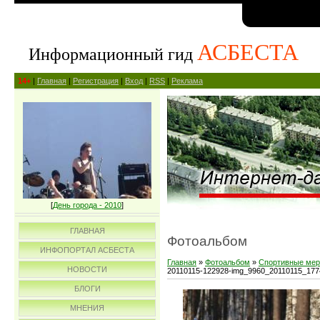
АСБЕСТА
Информационный гид
14+
|
Главная
|
Регистрация
|
Вход
|
RSS
|
Реклама
[
День города - 2010
]
ГЛАВНАЯ
Фотоальбом
ИНФОПОРТАЛ АСБЕСТА
Главная
»
Фотоальбом
»
Спортивные мер
НОВОСТИ
20110115-122928-img_9960_20110115_17
БЛОГИ
МНЕНИЯ