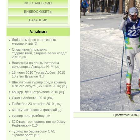
ФОТОАЛЬБОМЫ
ВИДЕОСЮЖЕТЫ
ВАКАНСИИ
Альбомы
Добавить фото спортивных
мероприятий
[0]
Спортивный праздник
"Здравствуй, старина велосипед!"
2010г
[80]
Велогонка на призы ветерана
велоспорта Лысцова Н. М.
[23]
13 июня 2010 Тур де Асбест 2010
13 этап Дуатлон
[21]
Шахматный турнир среди команд
Южного округа ( 27 июня 2010)
[20]
Конкур. День строителя 2010
[93]
Скалы Асбеста- 2010
[194]
Пейнтбол 23 октября 2010
[207]
Фото участников и зрителей
[0]
Просмотров: 3054 | 
турнир по стритболу
[29]
IX Открытое первенство по боксу
Рефтинский
[110]
Турнир по баскетболу ОАО
"Ураласбест"
[118]