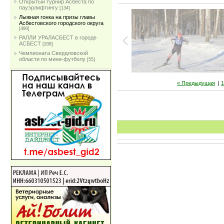
Открытый турнир Асбеста по
пауэрлифтингу
[134]
Лыжная гонка на призы главы
Асбестовского городского округа
[490]
РАЛЛИ УРАЛАСБЕСТ в городе
АСБЕСТ
[208]
Чемпионата Свердловской
области по мини-футболу
[55]
« Предыдущая
|
1