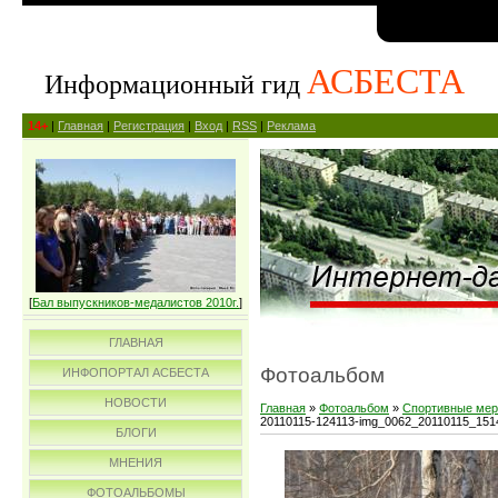
АСБЕСТА
Информационный гид
14+
|
Главная
|
Регистрация
|
Вход
|
RSS
|
Реклама
[
Бал выпускников-медалистов 2010г.
]
ГЛАВНАЯ
Фотоальбом
ИНФОПОРТАЛ АСБЕСТА
НОВОСТИ
Главная
»
Фотоальбом
»
Спортивные мер
20110115-124113-img_0062_20110115_151
БЛОГИ
МНЕНИЯ
ФОТОАЛЬБОМЫ