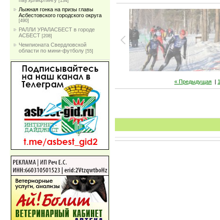
пауэрлифтингу
[134]
Лыжная гонка на призы главы
Асбестовского городского округа
[490]
РАЛЛИ УРАЛАСБЕСТ в городе
АСБЕСТ
[208]
Чемпионата Свердловской
области по мини-футболу
[55]
« Предыдущая
|