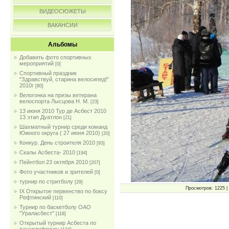
ВИДЕОСЮЖЕТЫ
ВАКАНСИИ
Альбомы
Добавить фото спортивных
мероприятий
[0]
Спортивный праздник
"Здравствуй, старина велосипед!"
2010г
[80]
Велогонка на призы ветерана
велоспорта Лысцова Н. М.
[23]
13 июня 2010 Тур де Асбест 2010
13 этап Дуатлон
[21]
Шахматный турнир среди команд
Южного округа ( 27 июня 2010)
[20]
Конкур. День строителя 2010
[93]
Скалы Асбеста- 2010
[194]
Пейнтбол 23 октября 2010
[207]
Фото участников и зрителей
[0]
турнир по стритболу
[29]
Просмотров: 1225 | 
IX Открытое первенство по боксу
Рефтинский
[110]
Турнир по баскетболу ОАО
"Ураласбест"
[118]
Открытый турнир Асбеста по