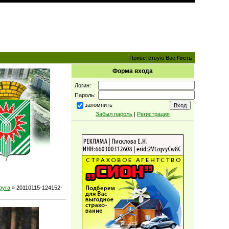
Приветствую Вас
Гость
Форма входа
Логин:
Пароль:
запомнить
Забыл пароль
|
Регистрация
руга
» 20110115-124152-