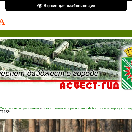
Версия для слабовидящих
А
Спортивные мероприятия
»
Лыжная гонка на призы главы Асбестовского городского ок
1714224