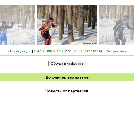
« Предыдущая
|
104
105
106
107
108
[
109
]
110
111
112
113
114
|
Следующая »
Дополнительно по теме
Новости от партнеров