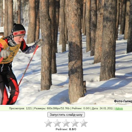
Просмотров: 1221 | Размеры: 600x399px/53.7Kb | Рейтинг: 0.0/0 | Дата: 24.01.2011 |
Admin
Рейтинг
:
0.0
/
0