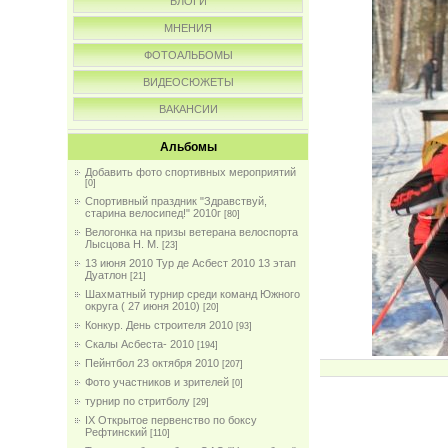
БЛОГИ
МНЕНИЯ
ФОТОАЛЬБОМЫ
ВИДЕОСЮЖЕТЫ
ВАКАНСИИ
Альбомы
Добавить фото спортивных мероприятий
[0]
Спортивный праздник "Здравствуй,
старина велосипед!" 2010г
[80]
Велогонка на призы ветерана велоспорта
Лысцова Н. М.
[23]
13 июня 2010 Тур де Асбест 2010 13 этап
Дуатлон
[21]
Шахматный турнир среди команд Южного
округа ( 27 июня 2010)
[20]
Конкур. День строителя 2010
[93]
Скалы Асбеста- 2010
[194]
Пейнтбол 23 октября 2010
[207]
Фото участников и зрителей
[0]
турнир по стритболу
[29]
IX Открытое первенство по боксу
Рефтинский
[110]