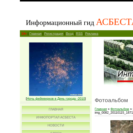
АСБЕСТ
Информационный гид
14+
|
Главная
|
Регистрация
|
Вход
|
RSS
|
Реклама
[
Ночь фейеверков в День города -2010
]
Фотоальбом
Главная
»
Фотоальбом
»
ГЛАВНАЯ
img_0082_20110115_187
ИНФОПОРТАЛ АСБЕСТА
НОВОСТИ