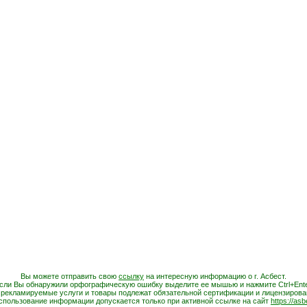
Вы можете отправить свою
ссылку
на интересную информацию о г. Асбест.
сли Вы обнаружили орфографическую ошибку выделите ее мышью и нажмите Ctrl+Ente
 рекламируемые услуги и товары подлежат обязательной сертификации и лицензирова
спользование информации допускается только при активной ссылке на сайт
https://asb