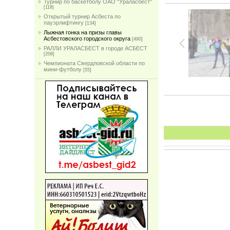
Турнир по баскетболу ОАО "Ураласбест"
[118]
Открытый турнир Асбеста по
пауэрлифтингу
[134]
Лыжная гонка на призы главы
Асбестовского городского округа
[490]
РАЛЛИ УРАЛАСБЕСТ в городе АСБЕСТ
[208]
Чемпионата Свердловской области по
мини-футболу
[55]