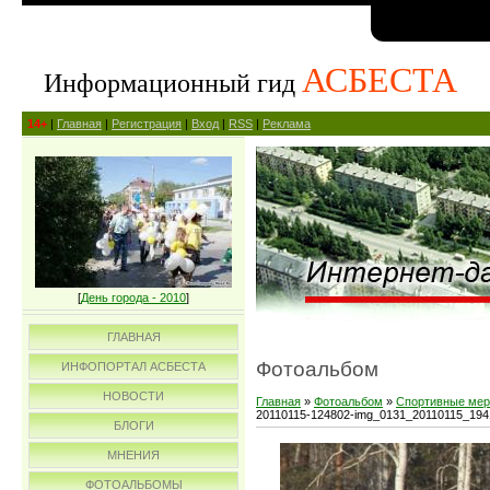
АСБЕСТА
Информационный гид
14+
|
Главная
|
Регистрация
|
Вход
|
RSS
|
Реклама
[
День города - 2010
]
ГЛАВНАЯ
Фотоальбом
ИНФОПОРТАЛ АСБЕСТА
НОВОСТИ
Главная
»
Фотоальбом
»
Спортивные мер
20110115-124802-img_0131_20110115_19
БЛОГИ
МНЕНИЯ
ФОТОАЛЬБОМЫ