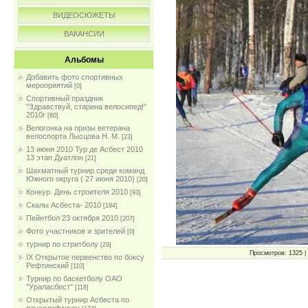
ВИДЕОСЮЖЕТЫ
ВАКАНСИИ
Альбомы
Добавить фото спортивных
мероприятий
[0]
Спортивный праздник
"Здравствуй, старина велосипед!"
2010г
[80]
Велогонка на призы ветерана
велоспорта Лысцова Н. М.
[23]
13 июня 2010 Тур де Асбест 2010
13 этап Дуатлон
[21]
Шахматный турнир среди команд
Южного округа ( 27 июня 2010)
[20]
Конкур. День строителя 2010
[93]
Скалы Асбеста- 2010
[194]
Пейнтбол 23 октября 2010
[207]
Фото участников и зрителей
[0]
турнир по стритболу
[29]
Просмотров: 1325 | 
IX Открытое первенство по боксу
Рефтинский
[110]
Турнир по баскетболу ОАО
"Ураласбест"
[118]
Открытый турнир Асбеста по