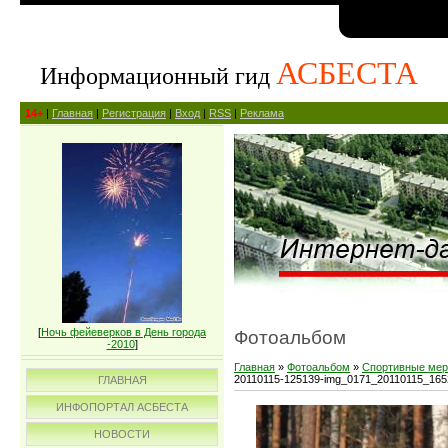
АСБЕСТА
Информационный гид
14+
|
Главная
|
Регистрация
|
Вход
|
RSS
|
Реклама
[
Ночь фейеверков в День города
Фотоальбом
-2010
]
Главная
»
Фотоальбом
»
Спортивные мер
20110115-125139-img_0171_20110115_16
ГЛАВНАЯ
ИНФОПОРТАЛ АСБЕСТА
НОВОСТИ