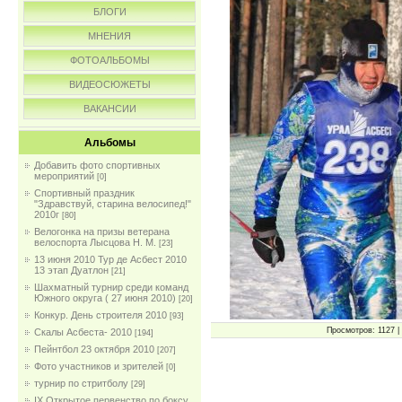
БЛОГИ
МНЕНИЯ
ФОТОАЛЬБОМЫ
ВИДЕОСЮЖЕТЫ
ВАКАНСИИ
Альбомы
Добавить фото спортивных
мероприятий
[0]
Спортивный праздник
"Здравствуй, старина велосипед!"
2010г
[80]
Велогонка на призы ветерана
велоспорта Лысцова Н. М.
[23]
13 июня 2010 Тур де Асбест 2010
13 этап Дуатлон
[21]
Шахматный турнир среди команд
Южного округа ( 27 июня 2010)
[20]
Конкур. День строителя 2010
[93]
Просмотров: 1127 | 
Скалы Асбеста- 2010
[194]
Пейнтбол 23 октября 2010
[207]
Фото участников и зрителей
[0]
турнир по стритболу
[29]
IX Открытое первенство по боксу