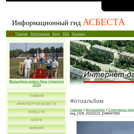
АСБЕСТА
Информационный гид
14+
|
Главная
|
Регистрация
|
Вход
|
RSS
|
Реклама
[
Волшебное колесо День строителя
2010
]
ГЛАВНАЯ
Фотоальбом
ИНФОПОРТАЛ АСБЕСТА
Главная
»
Фотоальбом
»
Спортивные мер
НОВОСТИ
img_1328_20110123_1048447009
БЛОГИ
МНЕНИЯ