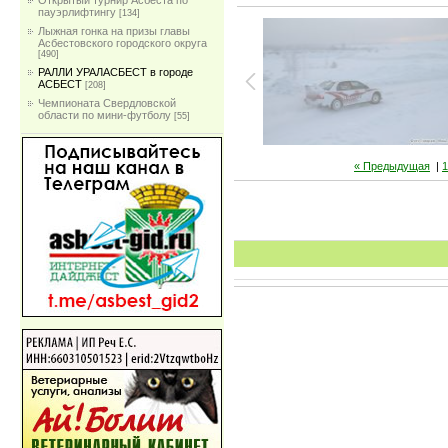
Открытый турнир Асбеста по
пауэрлифтингу
[134]
Лыжная гонка на призы главы
Асбестовского городского округа
[490]
РАЛЛИ УРАЛАСБЕСТ в городе
АСБЕСТ
[208]
Чемпионата Свердловской
области по мини-футболу
[55]
« Предыдущая
|
1