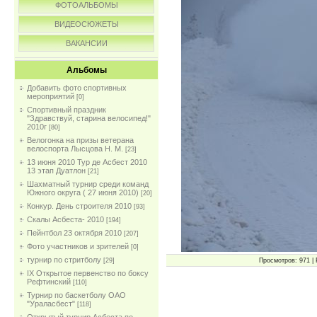
ФОТОАЛЬБОМЫ
ВИДЕОСЮЖЕТЫ
ВАКАНСИИ
Альбомы
Добавить фото спортивных
мероприятий
[0]
Спортивный праздник
"Здравствуй, старина велосипед!"
2010г
[80]
Велогонка на призы ветерана
велоспорта Лысцова Н. М.
[23]
13 июня 2010 Тур де Асбест 2010
13 этап Дуатлон
[21]
Шахматный турнир среди команд
Южного округа ( 27 июня 2010)
[20]
Конкур. День строителя 2010
[93]
Скалы Асбеста- 2010
[194]
Пейнтбол 23 октября 2010
[207]
Фото участников и зрителей
[0]
турнир по стритболу
Просмотров: 971 | 
[29]
IX Открытое первенство по боксу
Рефтинский
[110]
Турнир по баскетболу ОАО
"Ураласбест"
[118]