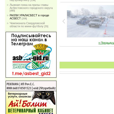
пауэрлифтингу
[134]
Лыжная гонка на призы главы
Асбестовского городского округа
[490]
РАЛЛИ УРАЛАСБЕСТ в городе
АСБЕСТ
[208]
Чемпионата Свердловской
области по мини-футболу
[55]
« Предыду