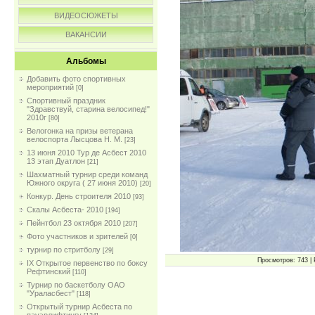
ВИДЕОСЮЖЕТЫ
ВАКАНСИИ
Альбомы
Добавить фото спортивных
мероприятий
[0]
Спортивный праздник
"Здравствуй, старина велосипед!"
2010г
[80]
Велогонка на призы ветерана
велоспорта Лысцова Н. М.
[23]
13 июня 2010 Тур де Асбест 2010
13 этап Дуатлон
[21]
Шахматный турнир среди команд
Южного округа ( 27 июня 2010)
[20]
Конкур. День строителя 2010
[93]
Скалы Асбеста- 2010
[194]
Пейнтбол 23 октября 2010
[207]
Фото участников и зрителей
[0]
турнир по стритболу
[29]
Просмотров: 743 | 
IX Открытое первенство по боксу
Рефтинский
[110]
Турнир по баскетболу ОАО
"Ураласбест"
[118]
Открытый турнир Асбеста по