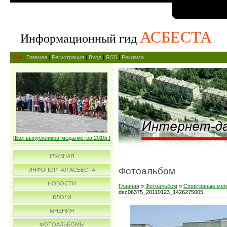
АСБЕСТА
Информационный гид
14+
|
Главная
|
Регистрация
|
Вход
|
RSS
|
Реклама
[
Бал выпускников-медалистов 2010г.
]
ГЛАВНАЯ
Фотоальбом
ИНФОПОРТАЛ АСБЕСТА
НОВОСТИ
Главная
»
Фотоальбом
»
Спортивные мер
dsc06375_20110123_1426275005
БЛОГИ
МНЕНИЯ
ФОТОАЛЬБОМЫ