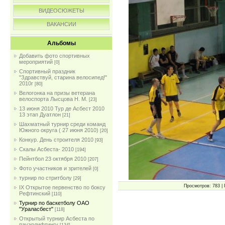
ВИДЕОСЮЖЕТЫ
ВАКАНСИИ
Альбомы
Добавить фото спортивных
мероприятий
[0]
Спортивный праздник
"Здравствуй, старина велосипед!"
2010г
[80]
Велогонка на призы ветерана
велоспорта Лысцова Н. М.
[23]
13 июня 2010 Тур де Асбест 2010
13 этап Дуатлон
[21]
Шахматный турнир среди команд
Южного округа ( 27 июня 2010)
[20]
Конкур. День строителя 2010
[93]
Скалы Асбеста- 2010
[194]
Пейнтбол 23 октября 2010
[207]
Фото участников и зрителей
[0]
турнир по стритболу
[29]
Просмотров: 783 | 
IX Открытое первенство по боксу
Рефтинский
[110]
Турнир по баскетболу ОАО
"Ураласбест"
[118]
Открытый турнир Асбеста по
пауэрлифтингу