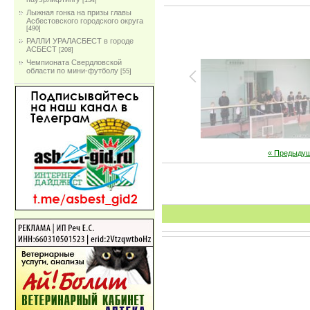
[134]
Лыжная гонка на призы главы
Асбестовского городского округа
[490]
РАЛЛИ УРАЛАСБЕСТ в городе
АСБЕСТ
[208]
Чемпионата Свердловской
области по мини-футболу
[55]
« Предыду