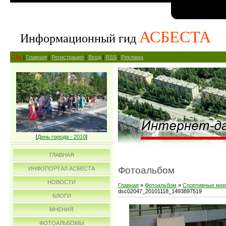
АСБЕСТА
Информационный гид
14+
|
Главная
|
Регистрация
|
Вход
|
RSS
|
Реклама
[
День города - 2010
]
ГЛАВНАЯ
Фотоальбом
ИНФОПОРТАЛ АСБЕСТА
НОВОСТИ
Главная
»
Фотоальбом
»
Спортивные мер
dsc02047_20101118_1493897519
БЛОГИ
МНЕНИЯ
ФОТОАЛЬБОМЫ