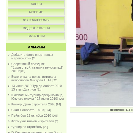
БЛОГИ
МНЕНИЯ
ФОТОАЛЬБОМЫ
ВИДЕОСЮЖЕТЫ
ВАКАНСИИ
Альбомы
Добавить фото спортивных
мероприятий
[0]
Спортивный праздник
"Здравствуй, старина велосипед!"
2010г
[80]
Велогонка на призы ветерана
велоспорта Лысцова Н. М.
[23]
13 июня 2010 Тур де Асбест 2010
13 этап Дуатлон
[21]
Шахматный турнир среди команд
Южного округа ( 27 июня 2010)
[20]
Конкур. День строителя 2010
[93]
Скалы Асбеста- 2010
Просмотров: 872 | 
[194]
Пейнтбол 23 октября 2010
[207]
Фото участников и зрителей
[0]
турнир по стритболу
[29]
IX Открытое первенство по боксу