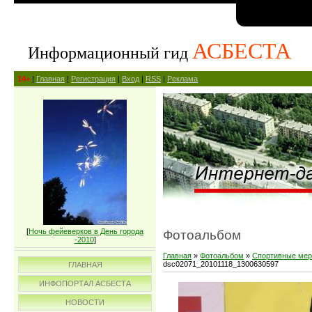
АСБЕСТА
Информационный гид
14+
|
Главная
|
Регистрация
|
Вход
|
RSS
|
Реклама
[
Ночь фейеверков в День города
Фотоальбом
-2010
]
Главная
»
Фотоальбом
»
Спортивные мер
dsc02071_20101118_1300630597
ГЛАВНАЯ
ИНФОПОРТАЛ АСБЕСТА
НОВОСТИ