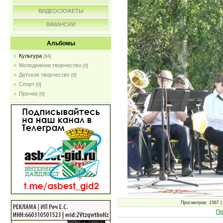
ВИДЕОСЮЖЕТЫ
ВАКАНСИИ
Альбомы
Культура
[84]
Молодежное творчество
[0]
Детское творчество
[0]
Спорт
[0]
Прочее
[0]
Просмотров: 1567 | 
Пр