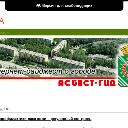
Версия для слабовидящих
А
-gid.ru
рь
»
06
профилактики рака кожи – регулярный контроль