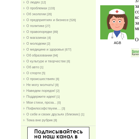
З
О людях
[12]
з
О проблемах
[133]
с
Об экологии
[26]
к
О предприятиях и бизнесе
[526]
з
О политике
[27]
м
О правопорядке
[89]
О магазинах
[4]
О
AGB
О молодежи
[2]
О медицине и здоровье
[677]
Верн
Кате
Об образовании
[94]
О культуре и творчестве
[6]
Об авто
[1]
О спорте
[5]
О происшествиях
[6]
Не могу молчать!
[8]
Наведем порядок!
[2]
Поддержите идею!
[1]
Мои стихи, проза...
[0]
Пофилософствуем....
[3]
О себе и своих друзьях (близких)
[1]
Тема вне рубрик
[8]