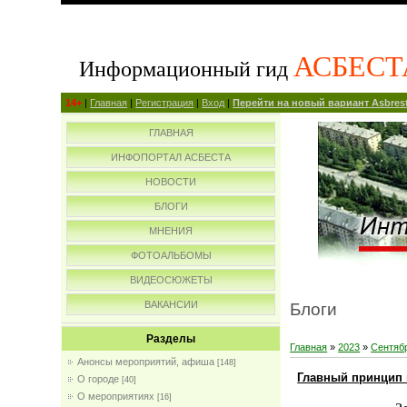
АСБЕСТ
Информационный гид
14+
|
Главная
|
Регистрация
|
Вход
|
Перейти на новый вариант Asbrest
ГЛАВНАЯ
ИНФОПОРТАЛ АСБЕСТА
НОВОСТИ
БЛОГИ
МНЕНИЯ
ФОТОАЛЬБОМЫ
ВИДЕОСЮЖЕТЫ
ВАКАНСИИ
Блоги
Разделы
Главная
»
2023
»
Сентяб
Анонсы мероприятий, афиша
[148]
Главный принцип 
О городе
[40]
О мероприятиях
[16]