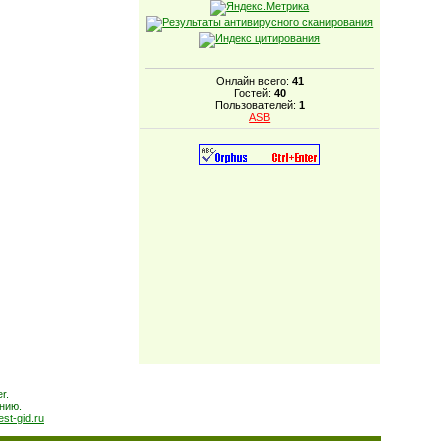
Онлайн всего:
41
Гостей:
40
Пользователей:
1
ASB
r.
нию.
est-gid.ru