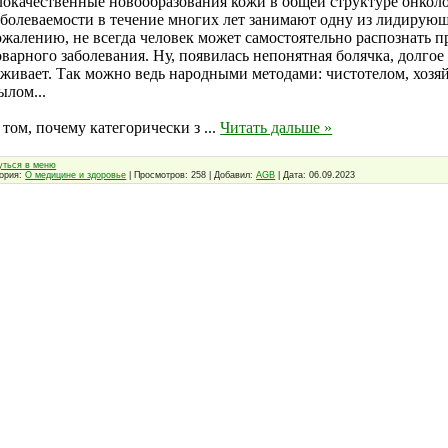
локачественные новообразования кожи в общей структуре онкол
аболеваемости в течение многих лет занимают одну из лидирую
ожалению, не всегда человек может самостоятельно распознать 
оварного заболевания. Ну, появилась непонятная болячка, долгое
аживает. Так можно ведь народными методами: чистотелом, хоз
ылом...
 том, почему категорически з
...
Читать дальше »
уться в меню
гория:
О медицине и здоровье
| Просмотров: 258 | Добавил:
AGB
| Дата:
06.09.2023