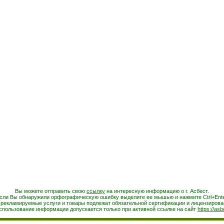
Вы можете отправить свою
ссылку
на интересную информацию о г. Асбест.
сли Вы обнаружили орфографическую ошибку выделите ее мышью и нажмите Ctrl+Ente
 рекламируемые услуги и товары подлежат обязательной сертификации и лицензирова
спользование информации допускается только при активной ссылке на сайт
https://asb