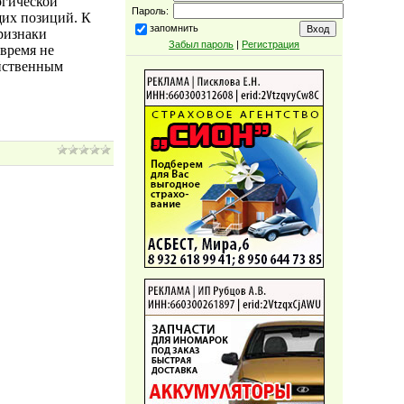
огической
Пароль:
щих позиций. К
запомнить
признаки
Забыл пароль
|
Регистрация
 время не
яйственным