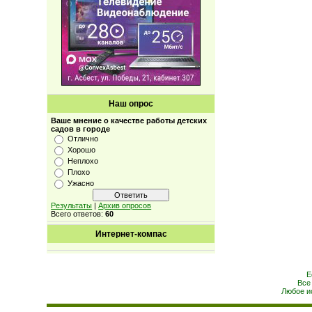
Наш опрос
Ваше мнение о качестве работы детских
садов в городе
Отлично
Хорошо
Неплохо
Плохо
Ужасно
Результаты
|
Архив опросов
Всего ответов:
60
Интернет-компас
Е
Все
Любое и