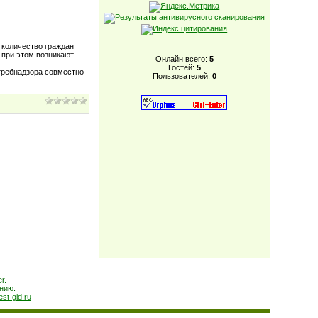
количество граждан
 при этом возникают
Онлайн всего:
5
Гостей:
5
отребнадзора совместно
Пользователей:
0
r.
нию.
est-gid.ru