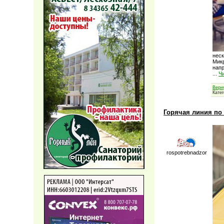
неск
Микр
напр
...
Ч
Верн
Кате
Горячая линия по 
rospotrebnadzor