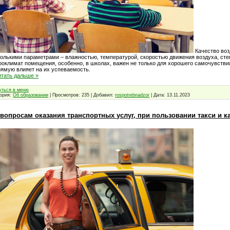
Качество воз
олькими параметрами – влажностью, температурой, скоростью движения воздуха, сте
оклимат помещения, особенно, в школах, важен не только для хорошего самочувствия
ямую влияет на их успеваемость.
итать дальше »
уться в меню
гория:
Об образовании
| Просмотров: 235 | Добавил:
rospotrebnadzor
| Дата:
13.11.2023
вопросам оказания транспортных услуг, при пользовании такси и к