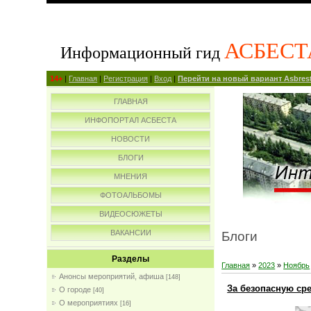
АСБЕСТ
Информационный гид
14+
|
Главная
|
Регистрация
|
Вход
|
Перейти на новый вариант Asbrest
ГЛАВНАЯ
ИНФОПОРТАЛ АСБЕСТА
НОВОСТИ
БЛОГИ
МНЕНИЯ
ФОТОАЛЬБОМЫ
ВИДЕОСЮЖЕТЫ
ВАКАНСИИ
Блоги
Разделы
Главная
»
2023
»
Ноябрь
Анонсы мероприятий, афиша
[148]
За безопасную ср
О городе
[40]
О мероприятиях
[16]