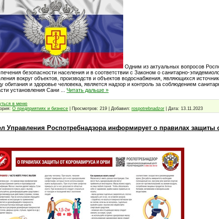
Одним из актуальных вопросов Росп
печения безопасности населения и в соответствии с Законом о санитарно-эпидемиол
ления вокруг объектов, производств и объектов водоснабжения, являющихся источни
у обитания и здоровье человека, является надзор и контроль за соблюдением санитар
асти установления Сани
...
Читать дальше »
уться в меню
гория:
О предприятиях и бизнесе
| Просмотров: 219 | Добавил:
rospotrebnadzor
| Дата:
13.11.2023
ел Управления Роспотребнадзора информирует о правилах защиты о