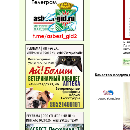
мыл
Гиги
инфе
дез
Верн
Кате
Качество воздуха
rospotrebnadzor