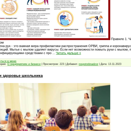
Правило 1. Ч
ом
ена рук - это важная мера профилактики распространения ОРВИ, гриппа и коронавиру
кций. Мытье с мылом удаляет вирусы. Если нет возможности помыть руки с мылом, 
инфицирующими средствами с про
...
Читать дальше »
уться в меню
гория:
О предприятиях и бизнесе
| Просмотров: 223 | Добавил:
rospotrebnadzor
| Дата:
13.11.2023
 и здоровье школьника