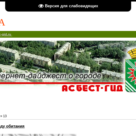
Версия для слабовидящих
А
-gid.ru
»
13
еду обитания