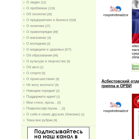
О людях
[12]
О проблемах
[133]
Об экологии
[26]
rospotrebnadzor
О предприятиях и бизнесе
[526]
О политике
[27]
О правопорядке
[89]
О магазинах
[4]
О молодежи
[2]
обес
О медицине и здоровье
насе
[677]
сред
Об образовании
[94]
обл
О культуре и творчестве
[6]
Верн
Об авто
[1]
Кате
О спорте
[5]
О происшествиях
[6]
Асбестовский отд
Не могу молчать!
гриппа и ОРВИ
[8]
Наведем порядок!
[2]
Поддержите идею!
[1]
Мои стихи, проза...
[0]
Пофилософствуем....
[3]
rospotrebnadzor
О себе и своих друзьях (близких)
[1]
Тема вне рубрик
[8]