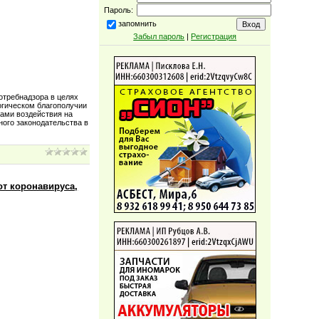
Пароль:
запомнить
Забыл пароль
|
Регистрация
отребнадзора в целях
огическом благополучии
ками воздействия на
ного законодательства в
т коронавируса,