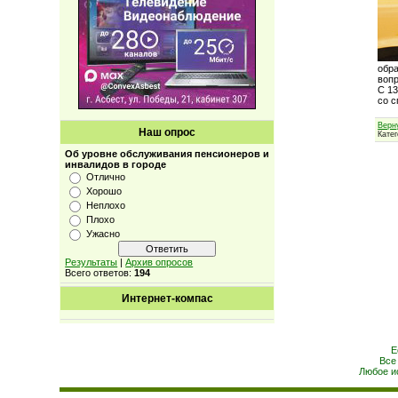
обра
воп
С 13
со 
Верн
Наш опрос
Кате
Об уровне обслуживания пенсионеров и
инвалидов в городе
Отлично
Хорошо
Неплохо
Плохо
Ужасно
Результаты
|
Архив опросов
Всего ответов:
194
Интернет-компас
Е
Все
Любое и