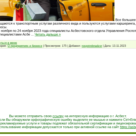
Все большее 
щаются к транспортным услугам различного вида и пользуются услугами каршеринга,
росы.
 ноября по 24 ноября 2023 года специалисты Асбестовского отдела Управления Росп
специалистами Асбе
...
Читать дальше »
уться в меню
гория:
О предприятиях и бизнесе
| Просмотров: 175 | Добавил:
rospotrebnadzor
| Дата:
13.11.2023
Вы можете отправить свою
ссылку
на интересную информацию о г. Асбест.
сли Вы обнаружили орфографическую ошибку выделите ее мышью и нажмите Ctrl+Ente
 рекламируемые услуги и товары подлежат обязательной сертификации и лицензирова
спользование информации допускается только при активной ссылке на сайт
https://asb