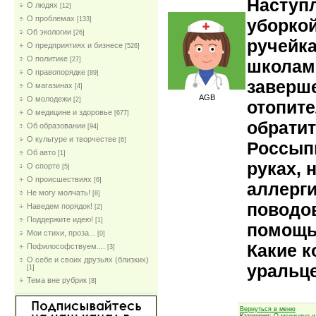
Наступл
О людях
[12]
О проблемах
уборкой
[133]
Об экологии
[26]
ручейка
О предприятиях и бизнесе
[526]
О политике
[27]
школам.
О правопорядке
[89]
заверш
О магазинах
[4]
AGB
О молодежи
[2]
отопите
О медицине и здоровье
[677]
обратит
Об образовании
[94]
О культуре и творчестве
[6]
Россып
Об авто
[1]
руках, 
О спорте
[5]
О происшествиях
[6]
аллерги
Не могу молчать!
[8]
поводо
Наведем порядок!
[2]
Поддержите идею!
[1]
помощь
Мои стихи, проза...
[0]
Какие к
Пофилософствуем....
[3]
О себе и своих друзьях (близких)
уральце
[1]
Тема вне рубрик
[8]
Вернуться в меню
Категория:
О медицине и