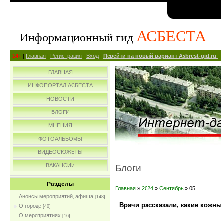
АСБЕСТА
Информационный гид
14+
|
Главная
|
Регистрация
|
Вход
|
Перейти на новый вариант Asbrest-gid.ru
ГЛАВНАЯ
ИНФОПОРТАЛ АСБЕСТА
НОВОСТИ
БЛОГИ
МНЕНИЯ
ФОТОАЛЬБОМЫ
ВИДЕОСЮЖЕТЫ
ВАКАНСИИ
Блоги
Разделы
Главная
»
2024
»
Сентябрь
»
05
Анонсы мероприятий, афиша
[148]
Врачи рассказали, какие кожн
О городе
[40]
О мероприятиях
[16]