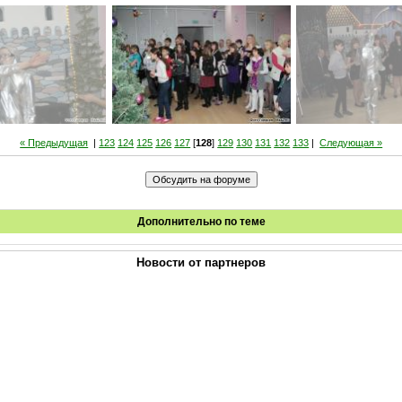
« Предыдущая
|
123
124
125
126
127
[
128
]
129
130
131
132
133
|
Следующая »
Дополнительно по теме
Новости от партнеров