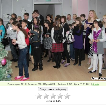
Просмотров: 1216 | Размеры: 600x399px/48.2Kb | Рейтинг: 0.0/0 | Дата: 11.01.2011 |
Admin
Рейтинг
:
0.0
/
0