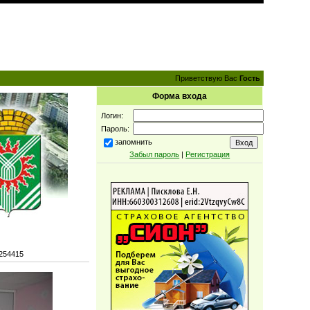
Приветствую Вас
Гость
Форма входа
Логин:
Пароль:
запомнить
Забыл пароль
|
Регистрация
254415