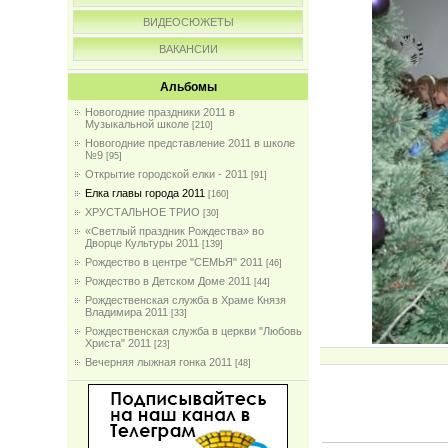
ВИДЕОСЮЖЕТЫ
ВАКАНСИИ
Альбомы
Новогодние праздники 2011 в
Музыкальной школе
[210]
Новогодние представление 2011 в школе
№9
[95]
Открытие городской елки - 2011
[91]
Елка главы города 2011
[160]
ХРУСТАЛЬНОЕ ТРИО
[30]
«Светлый праздник Рождества» во
Дворце Культуры 2011
[139]
Рождество в центре "СЕМЬЯ" 2011
[46]
Рождество в Детском Доме 2011
[44]
Рождественская служба в Храме Князя
Владимира 2011
[33]
Рождественская служба в церкви "Любовь
Христа" 2011
[23]
Вечерняя лыжная гонка 2011
[48]