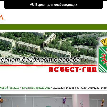
Версия для слабовидящих
А
Новый год-2011
»
Елка главы города 2011
» 20101228-142135-img_7150_20101230_1489