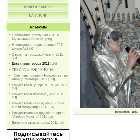
ВИДЕОСЮЖЕТЫ
ВАКАНСИИ
Альбомы
Новогодние праздники 2011 в
Музыкальной школе
[210]
Новогодние представление 2011 в
школе №9
[95]
Открытие городской елки - 2011
[91]
Елка главы города 2011
[160]
ХРУСТАЛЬНОЕ ТРИО
[30]
«Светлый праздник Рождества» во
Дворце Культуры 2011
[139]
Рождество в центре "СЕМЬЯ" 2011
[46]
Рождество в Детском Доме 2011
[44]
Рождественская служба в Храме
Князя Владимира 2011
[33]
Просмотров: 1151 | 
Рождественская служба в церкви
"Любовь Христа" 2011
[23]
Вечерняя лыжная гонка 2011
[48]