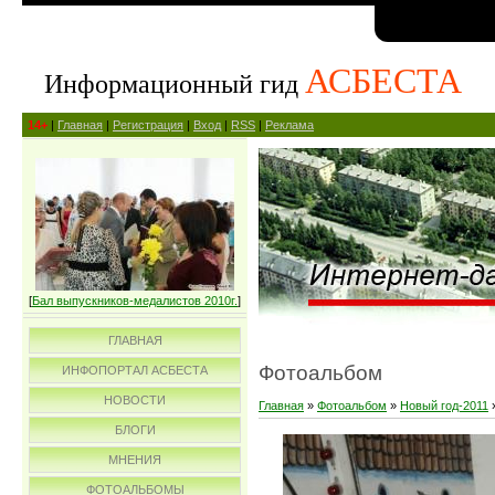
АСБЕСТА
Информационный гид
14+
|
Главная
|
Регистрация
|
Вход
|
RSS
|
Реклама
[
Бал выпускников-медалистов 2010г.
]
ГЛАВНАЯ
Фотоальбом
ИНФОПОРТАЛ АСБЕСТА
НОВОСТИ
Главная
»
Фотоальбом
»
Новый год-2011
БЛОГИ
МНЕНИЯ
ФОТОАЛЬБОМЫ