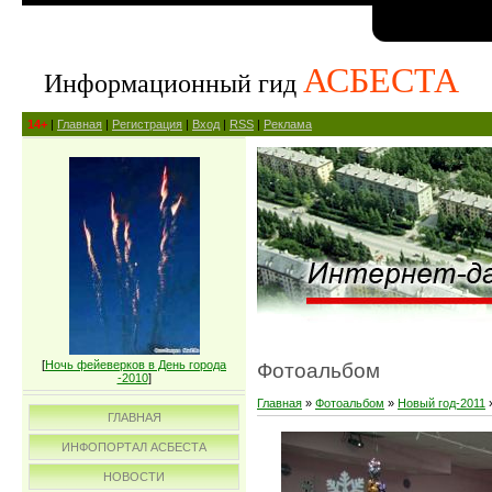
АСБЕСТА
Информационный гид
14+
|
Главная
|
Регистрация
|
Вход
|
RSS
|
Реклама
[
Ночь фейеверков в День города
Фотоальбом
-2010
]
Главная
»
Фотоальбом
»
Новый год-2011
ГЛАВНАЯ
ИНФОПОРТАЛ АСБЕСТА
НОВОСТИ