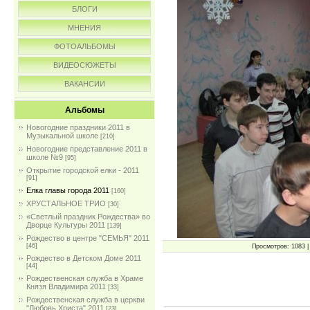
БЛОГИ
МНЕНИЯ
ФОТОАЛЬБОМЫ
ВИДЕОСЮЖЕТЫ
ВАКАНСИИ
Альбомы
Новогодние праздники 2011 в
Музыкальной школе
[210]
Новогодние представление 2011 в
школе №9
[95]
Открытие городской елки - 2011
[91]
Елка главы города 2011
[160]
ХРУСТАЛЬНОЕ ТРИО
[30]
«Светлый праздник Рождества» во
Дворце Культуры 2011
[139]
Рождество в центре "СЕМЬЯ" 2011
[46]
Просмотров: 1083 | 
Рождество в Детском Доме 2011
[44]
Рождественская служба в Храме
Князя Владимира 2011
[33]
Рождественская служба в церкви
"Любовь Христа" 2011
[23]