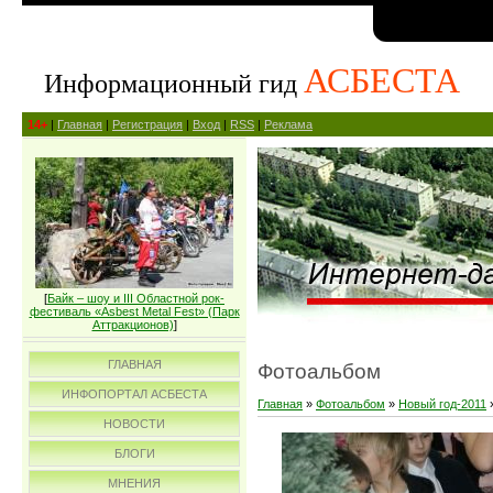
АСБЕСТА
Информационный гид
14+
|
Главная
|
Регистрация
|
Вход
|
RSS
|
Реклама
[
Байк – шоу и III Областной рок-
фестиваль «Asbest Metal Fest» (Парк
Аттракционов)
]
ГЛАВНАЯ
Фотоальбом
ИНФОПОРТАЛ АСБЕСТА
Главная
»
Фотоальбом
»
Новый год-2011
НОВОСТИ
БЛОГИ
МНЕНИЯ