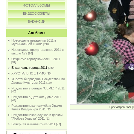
ФОТОАЛЬБОМЫ
ВИДЕОСЮЖЕТЫ
ВАКАНСИИ
Альбомы
Новогодние праздники 2011 в
Музыкальной школе
[210]
Новогодние представление 2011 в
школе №9
[95]
Открытие городской елки - 2011
[91]
Елка главы города 2011
[160]
ХРУСТАЛЬНОЕ ТРИО
[30]
«Светлый праздник Рождества» во
Дворце Культуры 2011
[139]
Рождество в центре "СЕМЬЯ" 2011
[46]
Рождество в Детском Доме 2011
[44]
Рождественская служба в Храме
Просмотров: 929 | 
Князя Владимира 2011
[33]
Рождественская служба в церкви
"Любовь Христа" 2011
[23]
Вечерняя лыжная гонка 2011
[48]