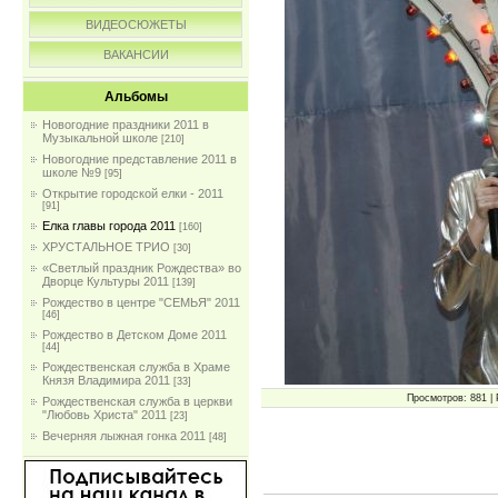
ВИДЕОСЮЖЕТЫ
ВАКАНСИИ
Альбомы
Новогодние праздники 2011 в
Музыкальной школе
[210]
Новогодние представление 2011 в
школе №9
[95]
Открытие городской елки - 2011
[91]
Елка главы города 2011
[160]
ХРУСТАЛЬНОЕ ТРИО
[30]
«Светлый праздник Рождества» во
Дворце Культуры 2011
[139]
Рождество в центре "СЕМЬЯ" 2011
[46]
Рождество в Детском Доме 2011
[44]
Рождественская служба в Храме
Князя Владимира 2011
[33]
Просмотров: 881 | 
Рождественская служба в церкви
"Любовь Христа" 2011
[23]
Вечерняя лыжная гонка 2011
[48]