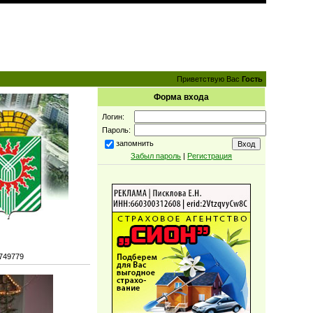
Приветствую Вас
Гость
Форма входа
Логин:
Пароль:
запомнить
Забыл пароль
|
Регистрация
749779