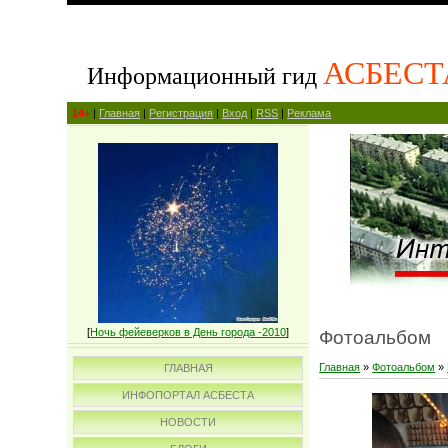
АСБЕСТ
Информационный гид
14+
|
Главная
|
Регистрация
|
Вход
|
RSS
|
Реклама
[
Ночь фейеверков в День города -2010
]
Фотоальбом
Главная
»
Фотоальбом
»
ГЛАВНАЯ
ИНФОПОРТАЛ АСБЕСТА
НОВОСТИ