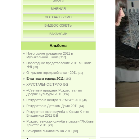
БЛОГИ
МНЕНИЯ
ФОТОАЛЬБОМЫ
ВИДЕОСЮЖЕТЫ
ВАКАНСИИ
Альбомы
Новогодние праздники 2011 в
Музыкальной школе
[210]
Новогодние представление 2011 в школе
№9
[95]
Открытие городской елки - 2011
[91]
Елка главы города 2011
[160]
ХРУСТАЛЬНОЕ ТРИО
[30]
«Светлый праздник Рождества» во
Дворце Культуры 2011
[139]
Рождество в центре "СЕМЬЯ" 2011
[46]
Рождество в Детском Доме 2011
[44]
Рождественская служба в Храме Князя
Владимира 2011
[33]
Рождественская служба в церкви "Любовь
Христа" 2011
[23]
Вечерняя лыжная гонка 2011
[48]