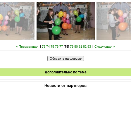
« Предыдущая
|
73
74
75
76
77
[
78
]
79
80
81
82
83
|
Следующая »
Дополнительно по теме
Новости от партнеров