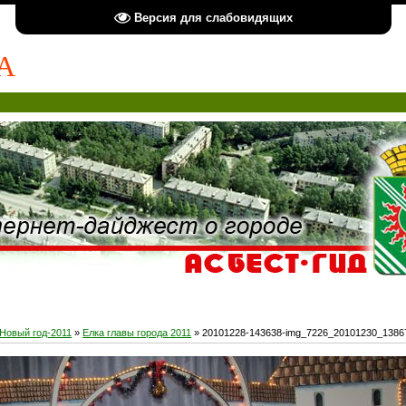
Версия для слабовидящих
А
Новый год-2011
»
Елка главы города 2011
» 20101228-143638-img_7226_20101230_1386