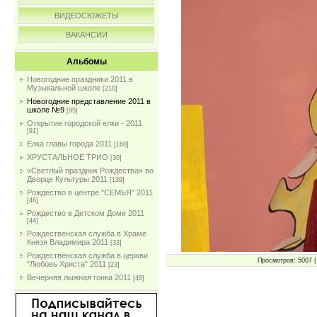
ВИДЕОСЮЖЕТЫ
ВАКАНСИИ
Альбомы
Новогодние праздники 2011 в
Музыкальной школе
[210]
Новогодние представление 2011 в
школе №9
[95]
Открытие городской елки - 2011
[91]
Елка главы города 2011
[160]
ХРУСТАЛЬНОЕ ТРИО
[30]
«Светлый праздник Рождества» во
Дворце Культуры 2011
[139]
Рождество в центре "СЕМЬЯ" 2011
[46]
Рождество в Детском Доме 2011
[44]
Рождественская служба в Храме
Князя Владимира 2011
[33]
Рождественская служба в церкви
Просмотров: 5007 | 
"Любовь Христа" 2011
[23]
Вечерняя лыжная гонка 2011
[48]