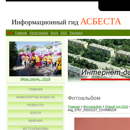
АСБЕСТА
Информационный гид
14+
|
Главная
|
Регистрация
|
Вход
|
RSS
|
Реклама
[
День города - 2010
]
ГЛАВНАЯ
Фотоальбом
ИНФОПОРТАЛ АСБЕСТА
НОВОСТИ
Главная
»
Фотоальбом
»
Новый год-2011
img_5767_20101227_1370580224
БЛОГИ
МНЕНИЯ
ФОТОАЛЬБОМЫ