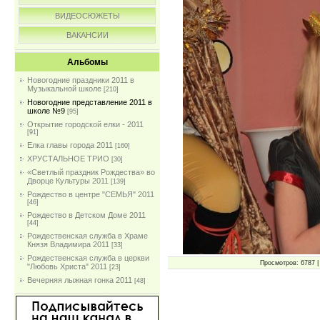
ВИДЕОСЮЖЕТЫ
ВАКАНСИИ
Альбомы
Новогодние праздники 2011 в
Музыкальной школе
[210]
Новогодние представление 2011 в
школе №9
[95]
Открытие городской елки - 2011
[91]
Елка главы города 2011
[160]
ХРУСТАЛЬНОЕ ТРИО
[30]
«Светлый праздник Рождества» во
Дворце Культуры 2011
[139]
Рождество в центре "СЕМЬЯ" 2011
[46]
Рождество в Детском Доме 2011
[44]
Рождественская служба в Храме
Князя Владимира 2011
[33]
Рождественская служба в церкви
Просмотров: 6787 | 
"Любовь Христа" 2011
[23]
Вечерняя лыжная гонка 2011
[48]