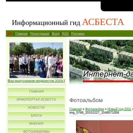
АСБЕСТА
Информационный гид
14+
|
Главная
|
Регистрация
|
Вход
|
RSS
|
Реклама
[
Бал выпускников-медалистов 2010г.
]
ГЛАВНАЯ
Фотоальбом
ИНФОПОРТАЛ АСБЕСТА
НОВОСТИ
Главная
»
Фотоальбом
»
Новый год-2011
img_5768_20101227_1548571058
БЛОГИ
МНЕНИЯ
ФОТОАЛЬБОМЫ