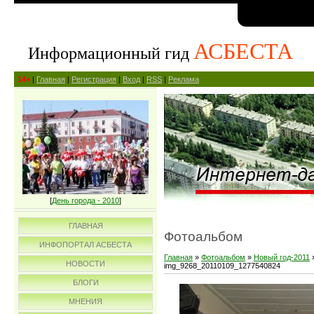
АСБЕСТА
Информационный гид
14+
|
Главная
|
Регистрация
|
Вход
|
RSS
|
Реклама
[
День города - 2010
]
ГЛАВНАЯ
Фотоальбом
ИНФОПОРТАЛ АСБЕСТА
Главная
»
Фотоальбом
»
Новый год-2011
НОВОСТИ
img_9268_20110109_1277540824
БЛОГИ
МНЕНИЯ