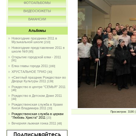
ФОТОАЛЬБОМЫ
ВИДЕОСЮЖЕТЫ
ВАКАНСИИ
Альбомы
Новогодние праздники 2011 в
Музыкальной школе
[210]
Новогодние представление 2011 в
школе №9
[95]
Открытие городской елки - 2011
[91]
Елка главы города 2011
[160]
ХРУСТАЛЬНОЕ ТРИО
[30]
«Светлый праздник Рождества» во
Дворце Культуры 2011
[139]
Рождество в центре "СЕМЬЯ" 2011
[46]
Рождество в Детском Доме 2011
[44]
Рождественская служба в Храме
Князя Владимира 2011
[33]
Просмотров: 3190 | 
Рождественская служба в церкви
"Любовь Христа" 2011
[23]
Вечерняя лыжная гонка 2011
[48]