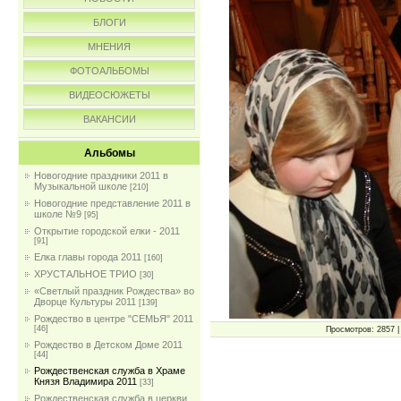
БЛОГИ
МНЕНИЯ
ФОТОАЛЬБОМЫ
ВИДЕОСЮЖЕТЫ
ВАКАНСИИ
Альбомы
Новогодние праздники 2011 в
Музыкальной школе
[210]
Новогодние представление 2011 в
школе №9
[95]
Открытие городской елки - 2011
[91]
Елка главы города 2011
[160]
ХРУСТАЛЬНОЕ ТРИО
[30]
«Светлый праздник Рождества» во
Дворце Культуры 2011
[139]
Рождество в центре "СЕМЬЯ" 2011
[46]
Просмотров: 2857 | 
Рождество в Детском Доме 2011
[44]
Рождественская служба в Храме
Князя Владимира 2011
[33]
Рождественская служба в церкви