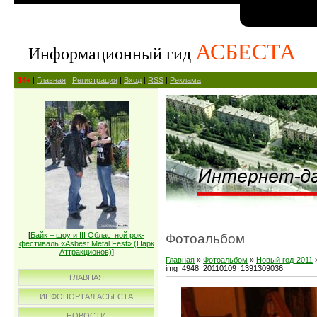
АСБЕСТА
Информационный гид
14+
|
Главная
|
Регистрация
|
Вход
|
RSS
|
Реклама
[
Байк – шоу и III Областной рок-
Фотоальбом
фестиваль «Asbest Metal Fest» (Парк
Аттракционов)
]
Главная
»
Фотоальбом
»
Новый год-2011
img_4948_20110109_1391309036
ГЛАВНАЯ
ИНФОПОРТАЛ АСБЕСТА
НОВОСТИ