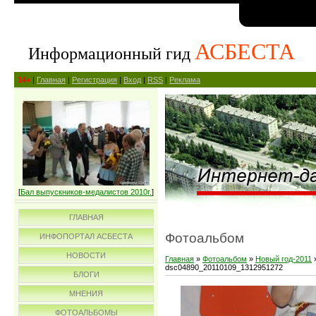
АСБЕСТА
Информационный гид
14+
|
Главная
|
Регистрация
|
Вход
|
RSS
|
Реклама
[
Бал выпускников-медалистов 2010г.
]
ГЛАВНАЯ
Фотоальбом
ИНФОПОРТАЛ АСБЕСТА
НОВОСТИ
Главная
»
Фотоальбом
»
Новый год-2011
dsc04890_20110109_1312951272
БЛОГИ
МНЕНИЯ
ФОТОАЛЬБОМЫ