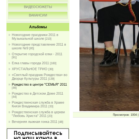
ВИДЕОСЮЖЕТЫ
ВАКАНСИИ
Альбомы
Новогодние праздники 2011 в
Музыкальной школе
[210]
Новогодние представление 2011 в
школе №9
[95]
Открытие городской елки - 2011
[91]
Елка главы города 2011
[160]
ХРУСТАЛЬНОЕ ТРИО
[30]
«Светлый праздник Рождества» во
Дворце Культуры 2011
[139]
Рождество в центре "СЕМЬЯ" 2011
[46]
Рождество в Детском Доме 2011
[44]
Рождественская служба в Храме
Князя Владимира 2011
[33]
Рождественская служба в церкви
Просмотров: 1004 | 
"Любовь Христа" 2011
[23]
Вечерняя лыжная гонка 2011
[48]