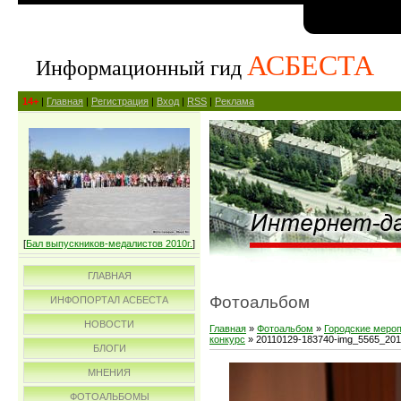
АСБЕСТА
Информационный гид
14+
|
Главная
|
Регистрация
|
Вход
|
RSS
|
Реклама
[
Бал выпускников-медалистов 2010г.
]
ГЛАВНАЯ
Фотоальбом
ИНФОПОРТАЛ АСБЕСТА
НОВОСТИ
Главная
»
Фотоальбом
»
Городские меро
конкурс
» 20110129-183740-img_5565_20
БЛОГИ
МНЕНИЯ
ФОТОАЛЬБОМЫ