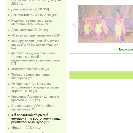
Выставка - ярмарка «Сад и дача –
2010»
[7]
День учителя - 2010
[151]
Рок фестиваль 30.10.2010
[13]
Художественная выставка
«Осенний вернисаж»
[29]
День милиции 2010
[150]
«Самая лучшая мама моя»
[315]
Концерт, посвященный 5-летию
ансамбля «Уральская куделя»
[113]
« Предыду
фестиваль художественного
творчества людей с
ограниченными возможностями
[16]
«Встреча поколений»
[73]
Торжественное вручение
паспортов
[62]
Отборочный тур конкурса
исполнителей эстрадной песни
«Браво-2011»
[80]
Крещение Господне - купание в
проруби 2011 г.
[52]
Соревнования ДОУ снайпер-
баскетбола
[158]
4-й областной открытый
чемпионат по восточному танцу,
рейтинговый конкурс
[202]
«Браво – 2011»
[132]