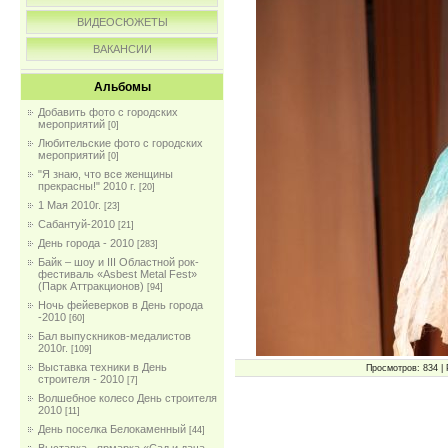
ВИДЕОСЮЖЕТЫ
ВАКАНСИИ
Альбомы
Добавить фото с городских
мероприятий
[0]
Любительские фото с городских
мероприятий
[0]
"Я знаю, что все женщины
прекрасны!" 2010 г.
[20]
1 Мая 2010г.
[23]
Сабантуй-2010
[21]
День города - 2010
[283]
Байк – шоу и III Областной рок-
фестиваль «Asbest Metal Fest»
(Парк Аттракционов)
[94]
Ночь фейеверков в День города
-2010
[60]
Бал выпускников-медалистов
2010г.
[109]
Выставка техники в День
Просмотров: 834 | 
строителя - 2010
[7]
Волшебное колесо День строителя
2010
[11]
День поселка Белокаменный
[44]