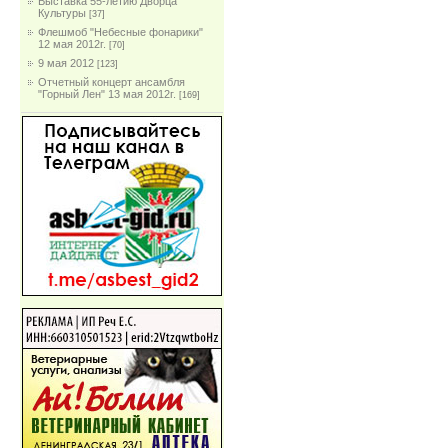
Выставка 55-летию Дворца
Культуры
[37]
Флешмоб "Небесные фонарики"
12 мая 2012г.
[70]
9 мая 2012
[123]
Отчетный концерт ансамбля
"Горный Лен" 13 мая 2012г.
[169]