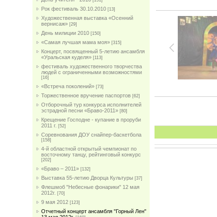
[151]
Рок фестиваль 30.10.2010
[13]
Художественная выставка «Осенний
вернисаж»
[29]
День милиции 2010
[150]
«Самая лучшая мама моя»
[315]
Концерт, посвященный 5-летию ансамбля
«Уральская куделя»
[113]
фестиваль художественного творчества
людей с ограниченными возможностями
[16]
«Встреча поколений»
[73]
Торжественное вручение паспортов
[62]
Отборочный тур конкурса исполнителей
эстрадной песни «Браво-2011»
[80]
Крещение Господне - купание в проруби
2011 г.
[52]
Соревнования ДОУ снайпер-баскетбола
[158]
4-й областной открытый чемпионат по
восточному танцу, рейтинговый конкурс
[202]
«Браво – 2011»
[132]
Выставка 55-летию Дворца Культуры
[37]
Флешмоб "Небесные фонарики" 12 мая
2012г.
[70]
9 мая 2012
[123]
Отчетный концерт ансамбля "Горный Лен"