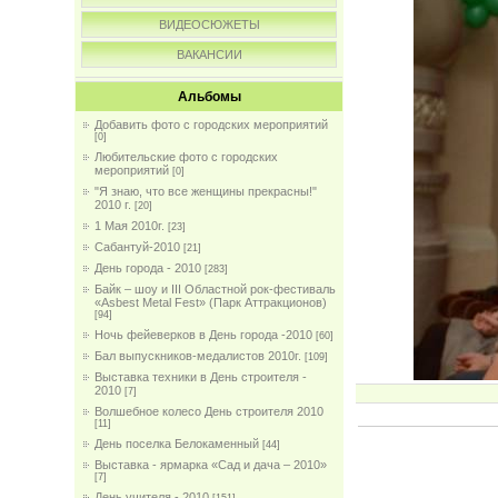
ВИДЕОСЮЖЕТЫ
ВАКАНСИИ
Альбомы
Добавить фото с городских мероприятий
[0]
Любительские фото с городских
мероприятий
[0]
"Я знаю, что все женщины прекрасны!"
2010 г.
[20]
1 Мая 2010г.
[23]
Сабантуй-2010
[21]
День города - 2010
[283]
Байк – шоу и III Областной рок-фестиваль
«Asbest Metal Fest» (Парк Аттракционов)
[94]
Ночь фейеверков в День города -2010
[60]
Бал выпускников-медалистов 2010г.
[109]
Выставка техники в День строителя -
2010
[7]
Волшебное колесо День строителя 2010
[11]
День поселка Белокаменный
[44]
Выставка - ярмарка «Сад и дача – 2010»
[7]
День учителя - 2010