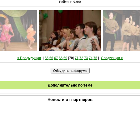
Рейтинг
:
0.0
/
0
« Предыдущая
|
65
66
67
68
69
[
70
]
71
72
73
74
75
|
Следующая »
Дополнительно по теме
Новости от партнеров