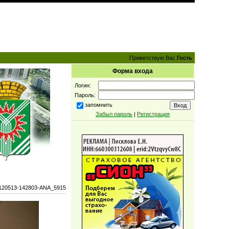
Приветствую Вас
Гость
Форма входа
Логин:
Пароль:
запомнить
Забыл пароль
|
Регистрация
120513-142803-ANA_5915