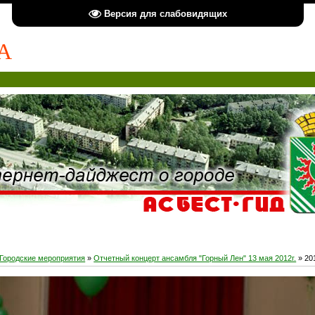
Версия для слабовидящих
А
Городские мероприятия
»
Отчетный концерт ансамбля "Горный Лен" 13 мая 2012г.
» 20