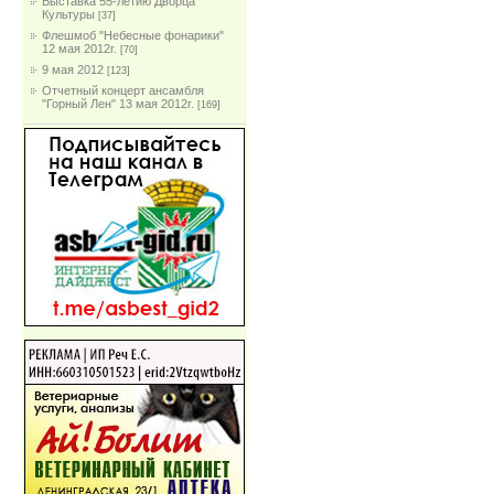
Выставка 55-летию Дворца
Культуры
[37]
Флешмоб "Небесные фонарики"
12 мая 2012г.
[70]
9 мая 2012
[123]
Отчетный концерт ансамбля
"Горный Лен" 13 мая 2012г.
[169]