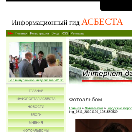
АСБЕСТА
Информационный гид
14+
|
Главная
|
Регистрация
|
Вход
|
RSS
|
Реклама
[
Бал выпускников-медалистов 2010г.
]
ГЛАВНАЯ
Фотоальбом
ИНФОПОРТАЛ АСБЕСТА
НОВОСТИ
Главная
»
Фотоальбом
»
Городские меро
img_1611_20101129_1251550539
БЛОГИ
МНЕНИЯ
ФОТОАЛЬБОМЫ