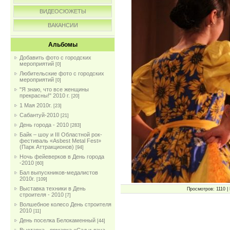
ВИДЕОСЮЖЕТЫ
ВАКАНСИИ
Альбомы
Добавить фото с городских
мероприятий
[0]
Любительские фото с городских
мероприятий
[0]
"Я знаю, что все женщины
прекрасны!" 2010 г.
[20]
1 Мая 2010г.
[23]
Сабантуй-2010
[21]
День города - 2010
[283]
Байк – шоу и III Областной рок-
фестиваль «Asbest Metal Fest»
(Парк Аттракционов)
[94]
Ночь фейеверков в День города
-2010
[60]
Бал выпускников-медалистов
2010г.
[109]
Выставка техники в День
Просмотров: 1110 | 
строителя - 2010
[7]
Волшебное колесо День строителя
2010
[11]
День поселка Белокаменный
[44]