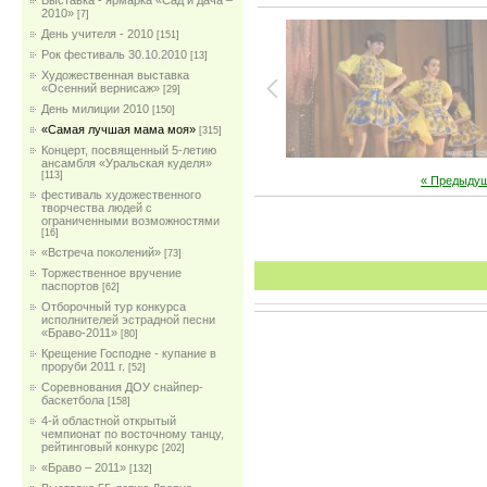
Выставка - ярмарка «Сад и дача –
2010»
[7]
День учителя - 2010
[151]
Рок фестиваль 30.10.2010
[13]
Художественная выставка
«Осенний вернисаж»
[29]
День милиции 2010
[150]
«Самая лучшая мама моя»
[315]
Концерт, посвященный 5-летию
ансамбля «Уральская куделя»
[113]
« Предыду
фестиваль художественного
творчества людей с
ограниченными возможностями
[16]
«Встреча поколений»
[73]
Торжественное вручение
паспортов
[62]
Отборочный тур конкурса
исполнителей эстрадной песни
«Браво-2011»
[80]
Крещение Господне - купание в
проруби 2011 г.
[52]
Соревнования ДОУ снайпер-
баскетбола
[158]
4-й областной открытый
чемпионат по восточному танцу,
рейтинговый конкурс
[202]
«Браво – 2011»
[132]