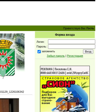
Приветствую Вас
Гость
Форма входа
Логин:
Пароль:
запомнить
Забыл пароль
|
Регистрация
101129_1226106342