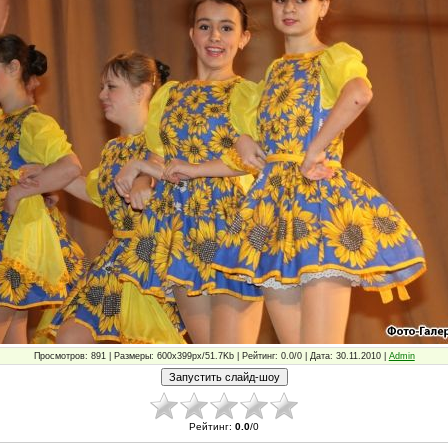
Просмотров: 891 | Размеры: 600x399px/51.7Kb | Рейтинг: 0.0/0 | Дата: 30.11.2010 |
Admin
Рейтинг
:
0.0
/
0