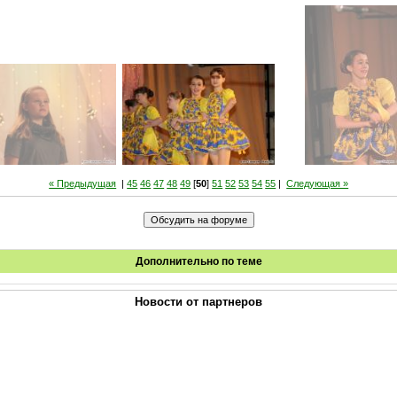
« Предыдущая
|
45
46
47
48
49
[
50
]
51
52
53
54
55
|
Следующая »
Дополнительно по теме
Новости от партнеров