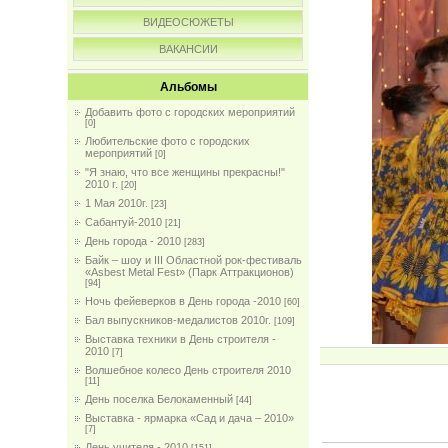
ВИДЕОСЮЖЕТЫ
ВАКАНСИИ
Альбомы
Добавить фото с городских мероприятий
[0]
Любительские фото с городских
мероприятий
[0]
"Я знаю, что все женщины прекрасны!"
2010 г.
[20]
1 Мая 2010г.
[23]
Сабантуй-2010
[21]
День города - 2010
[283]
Байк – шоу и III Областной рок-фестиваль
«Asbest Metal Fest» (Парк Аттракционов)
[94]
Ночь фейеверков в День города -2010
[60]
Бал выпускников-медалистов 2010г.
[109]
Выставка техники в День строителя -
2010
[7]
Волшебное колесо День строителя 2010
[11]
День поселка Белокаменный
[44]
Выставка - ярмарка «Сад и дача – 2010»
[7]
День учителя - 2010