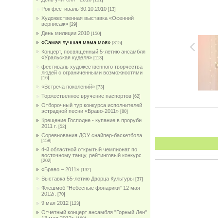
[151]
Рок фестиваль 30.10.2010
[13]
Художественная выставка «Осенний
вернисаж»
[29]
День милиции 2010
[150]
«Самая лучшая мама моя»
[315]
Концерт, посвященный 5-летию ансамбля
«Уральская куделя»
[113]
фестиваль художественного творчества
людей с ограниченными возможностями
[16]
«Встреча поколений»
[73]
Торжественное вручение паспортов
[62]
Отборочный тур конкурса исполнителей
эстрадной песни «Браво-2011»
[80]
Крещение Господне - купание в проруби
2011 г.
[52]
Соревнования ДОУ снайпер-баскетбола
[158]
4-й областной открытый чемпионат по
восточному танцу, рейтинговый конкурс
[202]
«Браво – 2011»
[132]
Выставка 55-летию Дворца Культуры
[37]
Флешмоб "Небесные фонарики" 12 мая
2012г.
[70]
9 мая 2012
[123]
Отчетный концерт ансамбля "Горный Лен"