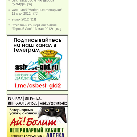
Выставка 55-летию Дворца
Культуры
[37]
Флешмоб "Небесные фонарики"
12 мая 2012г.
[70]
9 мая 2012
[123]
Отчетный концерт ансамбля
"Горный Лен" 13 мая 2012г.
[169]