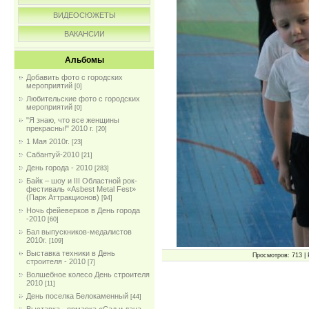
ВИДЕОСЮЖЕТЫ
ВАКАНСИИ
Альбомы
Добавить фото с городских
мероприятий
[0]
Любительские фото с городских
мероприятий
[0]
"Я знаю, что все женщины
прекрасны!" 2010 г.
[20]
1 Мая 2010г.
[23]
Сабантуй-2010
[21]
День города - 2010
[283]
Байк – шоу и III Областной рок-
фестиваль «Asbest Metal Fest»
(Парк Аттракционов)
[94]
Ночь фейеверков в День города
-2010
[60]
Бал выпускников-медалистов
2010г.
[109]
Выставка техники в День
Просмотров: 713 | 
строителя - 2010
[7]
Волшебное колесо День строителя
2010
[11]
День поселка Белокаменный
[44]