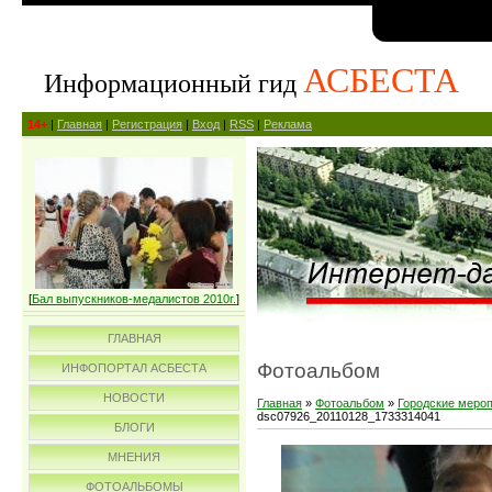
АСБЕСТА
Информационный гид
14+
|
Главная
|
Регистрация
|
Вход
|
RSS
|
Реклама
[
Бал выпускников-медалистов 2010г.
]
ГЛАВНАЯ
Фотоальбом
ИНФОПОРТАЛ АСБЕСТА
НОВОСТИ
Главная
»
Фотоальбом
»
Городские меро
dsc07926_20110128_1733314041
БЛОГИ
МНЕНИЯ
ФОТОАЛЬБОМЫ