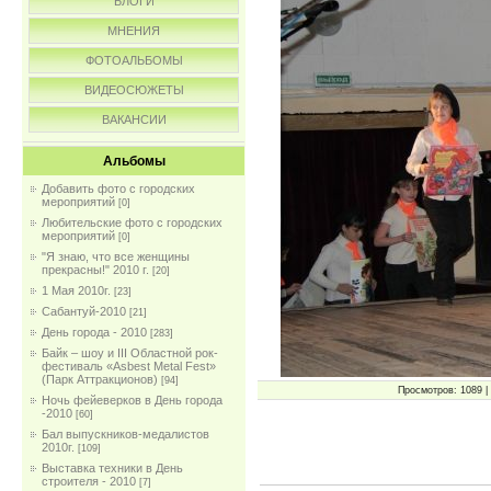
БЛОГИ
МНЕНИЯ
ФОТОАЛЬБОМЫ
ВИДЕОСЮЖЕТЫ
ВАКАНСИИ
Альбомы
Добавить фото с городских
мероприятий
[0]
Любительские фото с городских
мероприятий
[0]
"Я знаю, что все женщины
прекрасны!" 2010 г.
[20]
1 Мая 2010г.
[23]
Сабантуй-2010
[21]
День города - 2010
[283]
Байк – шоу и III Областной рок-
фестиваль «Asbest Metal Fest»
(Парк Аттракционов)
[94]
Просмотров: 1089 | 
Ночь фейеверков в День города
-2010
[60]
Бал выпускников-медалистов
2010г.
[109]
Выставка техники в День
строителя - 2010
[7]