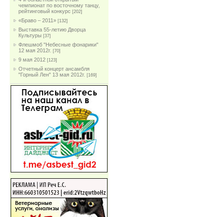
чемпионат по восточному танцу,
рейтинговый конкурс
[202]
«Браво – 2011»
[132]
Выставка 55-летию Дворца
Культуры
[37]
Флешмоб "Небесные фонарики"
12 мая 2012г.
[70]
9 мая 2012
[123]
Отчетный концерт ансамбля
"Горный Лен" 13 мая 2012г.
[169]