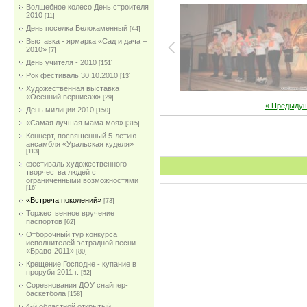
Волшебное колесо День строителя
2010
[11]
День поселка Белокаменный
[44]
Выставка - ярмарка «Сад и дача –
2010»
[7]
День учителя - 2010
[151]
Рок фестиваль 30.10.2010
[13]
Художественная выставка
«Осенний вернисаж»
[29]
« Предыду
День милиции 2010
[150]
«Самая лучшая мама моя»
[315]
Концерт, посвященный 5-летию
ансамбля «Уральская куделя»
[113]
фестиваль художественного
творчества людей с
ограниченными возможностями
[16]
«Встреча поколений»
[73]
Торжественное вручение
паспортов
[62]
Отборочный тур конкурса
исполнителей эстрадной песни
«Браво-2011»
[80]
Крещение Господне - купание в
проруби 2011 г.
[52]
Соревнования ДОУ снайпер-
баскетбола
[158]
4-й областной открытый