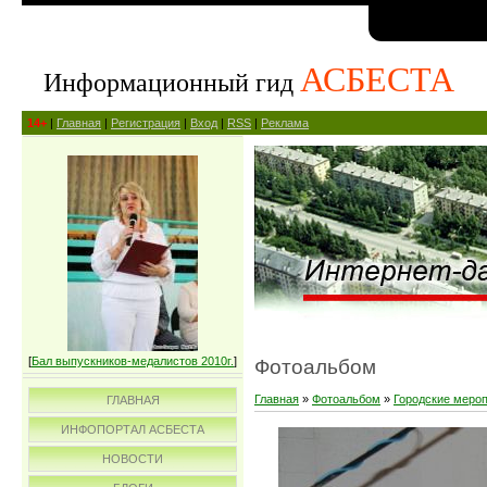
АСБЕСТА
Информационный гид
14+
|
Главная
|
Регистрация
|
Вход
|
RSS
|
Реклама
[
Бал выпускников-медалистов 2010г.
]
Фотоальбом
Главная
»
Фотоальбом
»
Городские меро
ГЛАВНАЯ
ИНФОПОРТАЛ АСБЕСТА
НОВОСТИ